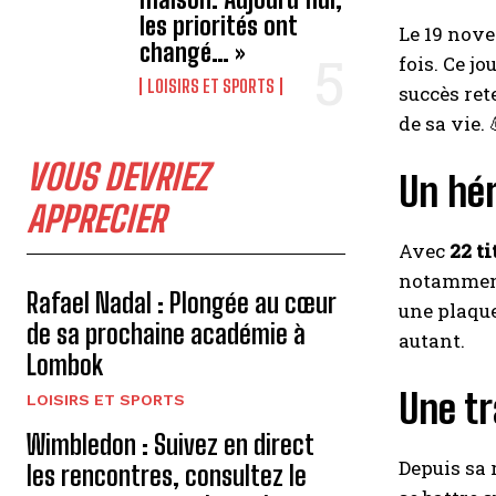
les priorités ont
Le 19 nov
changé… »
fois. Ce jo
LOISIRS ET SPORTS
succès ret
de sa vie. 
VOUS DEVRIEZ
Un hér
APPRECIER
Avec
22 t
notamment
Rafael Nadal : Plongée au cœur
une plaque
de sa prochaine académie à
autant.
Lombok
Une tr
LOISIRS ET SPORTS
Wimbledon : Suivez en direct
Depuis sa 
les rencontres, consultez le