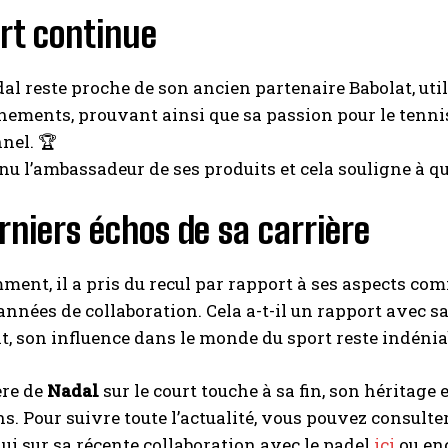
rt continue
al reste proche de son ancien partenaire Babolat, ut
nements, prouvant ainsi que sa passion pour le tennis
nel. 🏆
enu l’ambassadeur de ses produits et cela souligne à qu
rniers échos de sa carrière
ment, il a pris du recul par rapport à ses aspects c
années de collaboration. Cela a-t-il un rapport avec s
oit, son influence dans le monde du sport reste indénia
ère de
Nadal
sur le court touche à sa fin, son héritage
s. Pour suivre toute l’actualité, vous pouvez consulte
i sur sa récente collaboration avec le padel
ici
ou enc