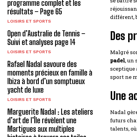
se battre 
programme complet et les
réjouissan
résultats – Page 65
différent, 
LOISIRS ET SPORTS
Open d’Australie de Tennis –
Des pr
Suivi et analyses page 14
Malgré son
LOISIRS ET SPORTS
padel
, un
Rafael Nadal savoure des
sceptique 
moments précieux en famille à
sport ne m
Ibiza à bord d’un somptueux
yacht de luxe
Une a
LOISIRS ET SPORTS
Marguerite Nadal : Les ateliers
Nadal gèr
d’art de l’Île révèlent une
futurs cha
Martigues aux multiples
talents, o