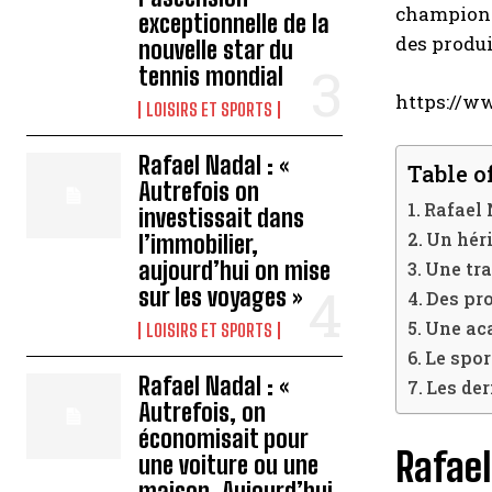
champions,
exceptionnelle de la
des produi
nouvelle star du
tennis mondial
https://
LOISIRS ET SPORTS
Rafael Nadal : «
Table o
Autrefois on
Rafael 
investissait dans
Un héri
l’immobilier,
aujourd’hui on mise
Une tra
sur les voyages »
Des pro
Une aca
LOISIRS ET SPORTS
Le spor
Rafael Nadal : «
Les der
Autrefois, on
économisait pour
Rafael
une voiture ou une
maison. Aujourd’hui,