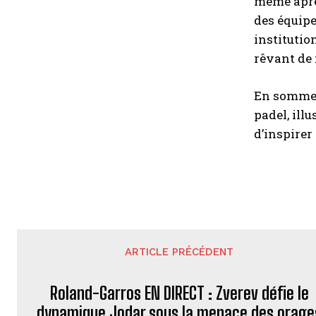
même après
des équipe
institutio
rêvant de 
En somme,
padel, ill
d’inspirer
ARTICLE PRÉCÉDENT
Roland-Garros EN DIRECT : Zverev défie le
dynamique Jodar sous la menace des orage