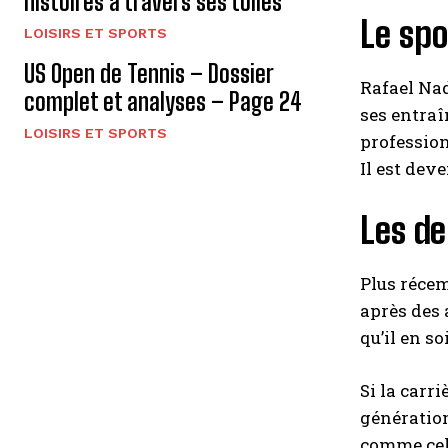
histoires à travers ses toiles
Le spo
LOISIRS ET SPORTS
US Open de Tennis – Dossier
Rafael Nad
complet et analyses – Page 24
ses entraî
LOISIRS ET SPORTS
profession
Il est dev
Les de
Plus récem
après des 
qu’il en s
Si la carri
génération
comme celu