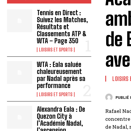
amb
Tennis en Direct :
Suivez les Matches,
Résultats et
de 
Classements ATP &
WTA – Page 350
LOISIRS ET SPORTS
ave
WTA : Eala saluée
chaleureusement
par Nadal après sa
LOISIRS
performance
LOISIRS ET SPORTS
PUBLIÉ 
Alexandra Eala : De
Rafael Nad
Quezon City à
concentre
l’Académie Nadal,
de Nadal,
l’ascension