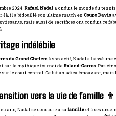
embre 2024,
Rafael Nadal
a onduit le monde du tennis 
ur-là, il a bidouillé son ultime match en
Coupe Davis
av
entissants, mais aussi de sacrifices ont conduit ce 
💪
itage indélébile
itres du Grand Chelem
à son actif, Nadal a laissé une
 sur le mythique tournoi de
Roland-Garros
. Pas éto
 sur le court central. Ce fut un adieu émouvant, mais 
ansition vers la vie de famille 👨
retraite, Nadal se consacre à sa
famille
et à ses deux 