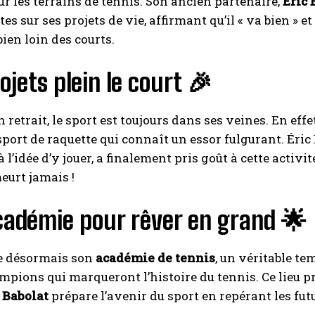
sur les terrains de tennis. Son ancien partenaire,
Éric 
tes sur ses projets de vie, affirmant qu’il « va bien » 
I WANT IN
bien loin des courts.
I've read and accept the
Privacy Policy
.
ojets plein le court 🎉
 retrait, le sport est toujours dans ses veines. En eff
A LIRE :
Alexandra Eala : De Quezon City à l'Académie
Nadal, l'ascension exceptionnelle de la nouvelle star du
 sport de raquette qui connaît un essor fulgurant. Éri
tennis mondial
à l’idée d’y jouer, a finalement pris goût à cette acti
eurt jamais !
cadémie pour rêver en grand 🌟
e désormais son
académie de tennis
, un véritable te
mpions qui marqueront l’histoire du tennis. Ce lieu pr
ù
Babolat
prépare l’avenir du sport en repérant les fu