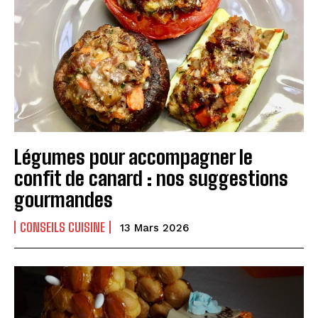
Légumes pour accompagner le
I WANT IN
confit de canard : nos suggestions
I've read and accept the
Privacy Policy
.
gourmandes
CONSEILS CUISINE
13 Mars 2026