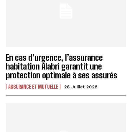
En cas d’urgence, l’assurance
I WANT IN
habitation Alabri garantit une
protection optimale à ses assurés
I've read and accept the
Privacy Policy
.
ASSURANCE ET MUTUELLE
28 Juillet 2026