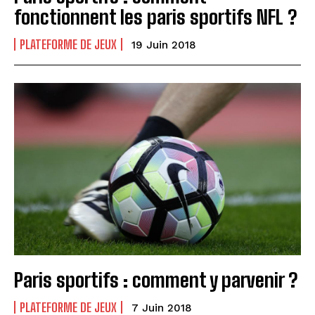
fonctionnent les paris sportifs NFL ?
PLATEFORME DE JEUX
19 Juin 2018
Paris sportifs : comment y parvenir ?
PLATEFORME DE JEUX
7 Juin 2018