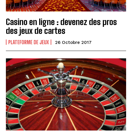
Casino en ligne : devenez des pros
des jeux de cartes
PLATEFORME DE JEUX
26 Octobre 2017