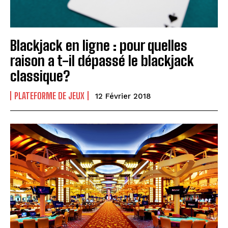
Blackjack en ligne : pour quelles
raison a t-il dépassé le blackjack
classique?
PLATEFORME DE JEUX
12 Février 2018