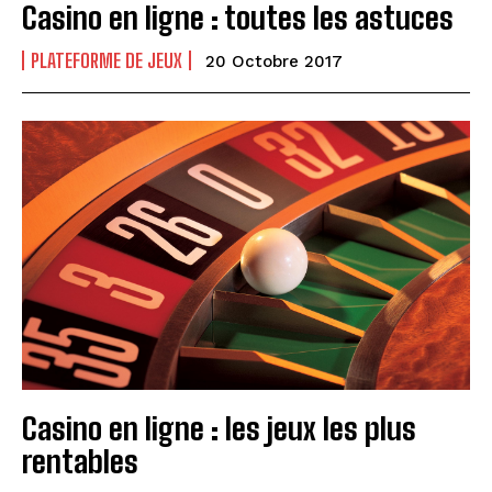
Casino en ligne : toutes les astuces
PLATEFORME DE JEUX
20 Octobre 2017
Casino en ligne : les jeux les plus
rentables