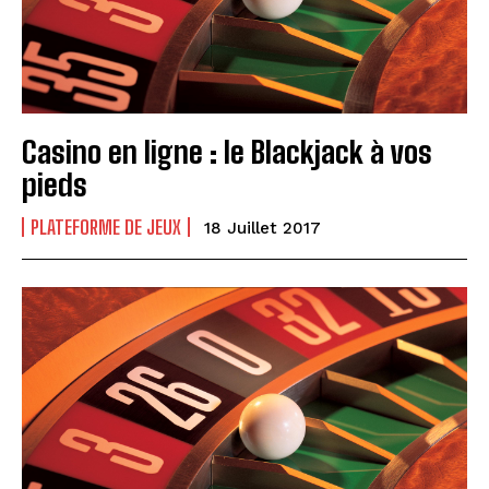
Casino en ligne : le Blackjack à vos
pieds
PLATEFORME DE JEUX
18 Juillet 2017