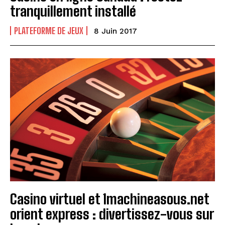
tranquillement installé
PLATEFORME DE JEUX
8 Juin 2017
Casino virtuel et 1machineasous.net
orient express : divertissez-vous sur