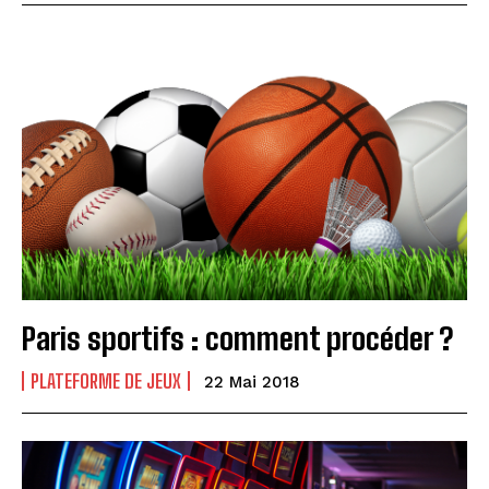
Paris sportifs : comment procéder ?
PLATEFORME DE JEUX
22 Mai 2018