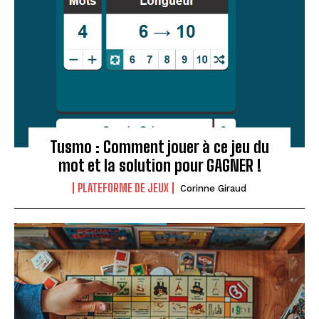
Tusmo : Comment jouer à ce jeu du
mot et la solution pour GAGNER !
PLATEFORME DE JEUX
Corinne Giraud