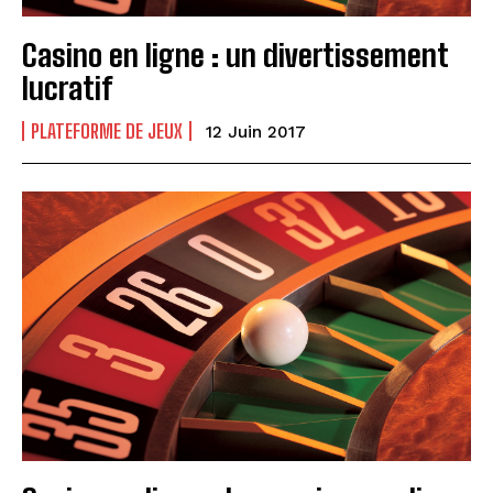
Casino en ligne : un divertissement
lucratif
PLATEFORME DE JEUX
12 Juin 2017