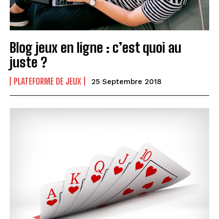
Blog jeux en ligne : c’est quoi au
juste ?
PLATEFORME DE JEUX
25 Septembre 2018