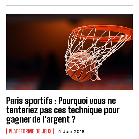
Paris sportifs : Pourquoi vous ne
tenteriez pas ces technique pour
gagner de l’argent ?
PLATEFORME DE JEUX
4 Juin 2018