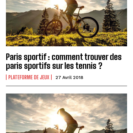
Paris sportif : comment trouver des
paris sportifs sur les tennis ?
I WANT IN
PLATEFORME DE JEUX
27 Avril 2018
I've read and accept the
Privacy Policy
.