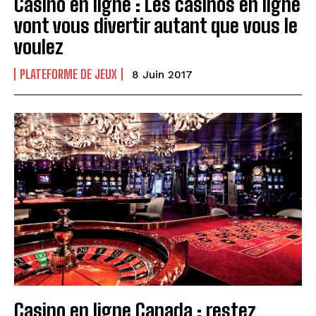
Casino en ligne : Les casinos en ligne
vont vous divertir autant que vous le
voulez
PLATEFORME DE JEUX
8 Juin 2017
Casino en ligne Canada : restez