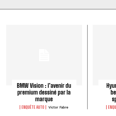
BMW Vision : l’avenir du
Hyun
premium dessiné par la
be
marque
s
ENQUÊTE AUTO
ENQU
Victor Fabre