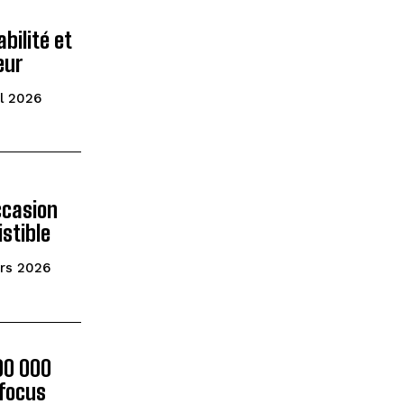
abilité et
eur
il 2026
ccasion
istible
rs 2026
00 000
 focus