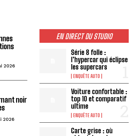
EN DIRECT DU STUDIO
nnes
tions
Série 8 folle :
l’hypercar qui éclipse
les supercars
ai 2026
ENQUÊTE AUTO
Voiture confortable :
top 10 et comparatif
amant noir
ultime
es
ENQUÊTE AUTO
i 2026
Carte grise : où