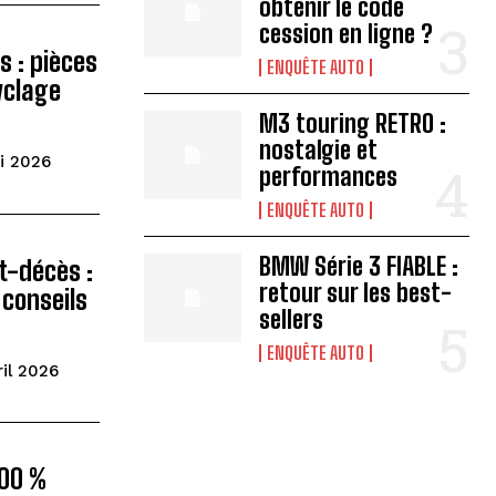
obtenir le code
cession en ligne ?
s : pièces
ENQUÊTE AUTO
yclage
M3 touring RETRO :
nostalgie et
i 2026
performances
ENQUÊTE AUTO
BMW Série 3 FIABLE :
t-décès :
retour sur les best-
 conseils
sellers
ENQUÊTE AUTO
ril 2026
100 %