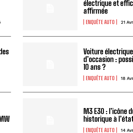
électrique et effi
affirmée
ENQUÊTE AUTO
6
21 Av
 des
Voiture électriqu
a
d’occasion : poss
I WANT IN
10 ans ?
I've read and accept the
Privacy Policy
.
ENQUÊTE AUTO
18 Av
M3 E30 : l’icône 
 BMW
historique à l’éta
ENQUÊTE AUTO
14 Av