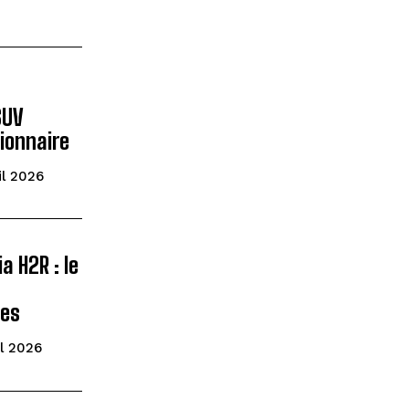
SUV
tionnaire
ril 2026
 H2R : le
tes
il 2026