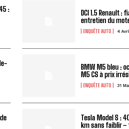
45 :
DCI 1.5 Renault : fi
entretien du mot
ENQUÊTE AUTO
4 Avr
de-
BMW M5 bleu : o
M5 CS à prix irrés
ENQUÊTE AUTO
31 Ma
 de
Tesla Model S : 4
km sans faiblir –