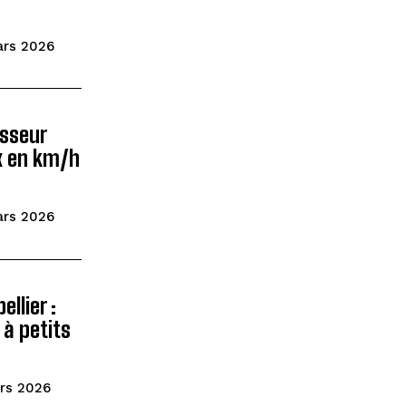
ars 2026
isseur
x en km/h
ars 2026
llier :
à petits
rs 2026