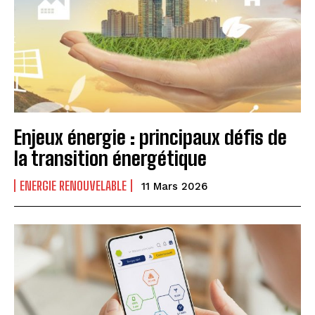
Enjeux énergie : principaux défis de
I WANT IN
la transition énergétique
ENERGIE RENOUVELABLE
I've read and accept the
Privacy Policy
.
11 Mars 2026