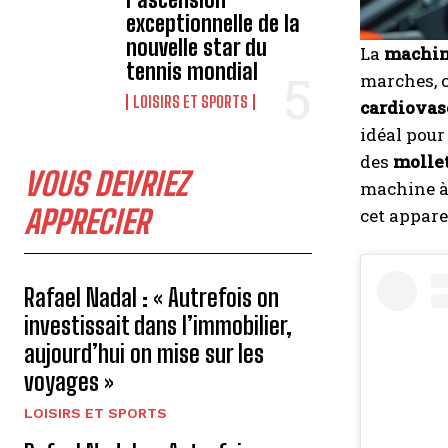
exceptionnelle de la
nouvelle star du
La
machin
tennis mondial
marches, 
LOISIRS ET SPORTS
cardiovas
idéal pour
des
molle
VOUS DEVRIEZ
machine à e
APPRECIER
cet appar
Rafael Nadal : « Autrefois on
investissait dans l’immobilier,
aujourd’hui on mise sur les
voyages »
LOISIRS ET SPORTS