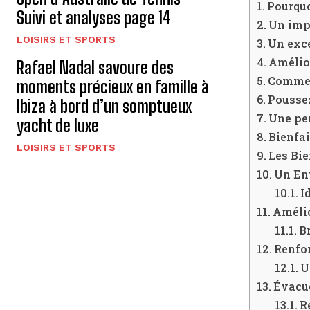
Pourquo
Suivi et analyses page 14
Un imp
LOISIRS ET SPORTS
Un exce
Amélior
Rafael Nadal savoure des
Comment
moments précieux en famille à
Poussez
Ibiza à bord d’un somptueux
Une per
yacht de luxe
Bienfai
LOISIRS ET SPORTS
Les Bie
Un En
I
Amélio
B
Renfo
U
Évacue
R