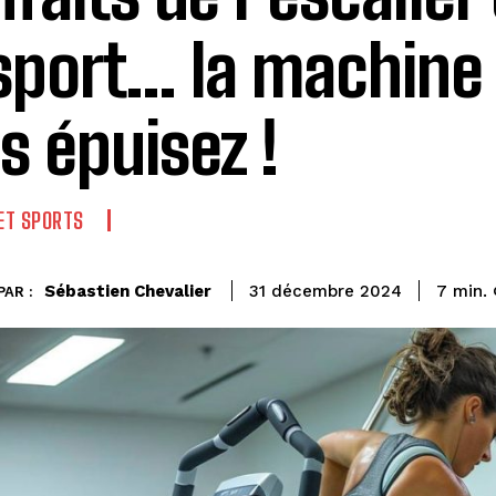
sport… la machine 
s épuisez !
 ET SPORTS
Sébastien Chevalier
7
min.
31 décembre 2024
PAR :