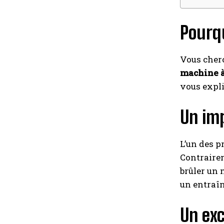
Pourqu
Vous cherc
machine à
vous expli
Un im
L’un des p
Contrairem
brûler u
un entraîn
Un exc