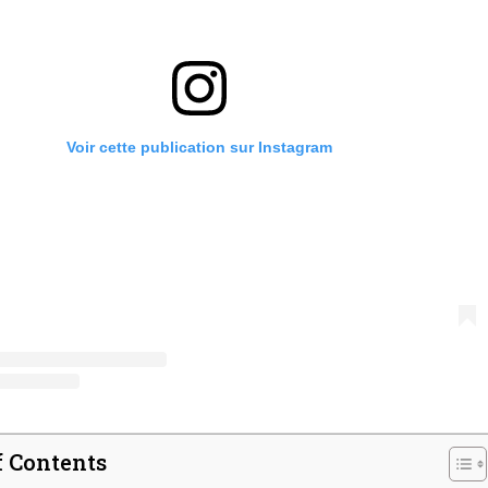
I WANT IN
Voir cette publication sur Instagram
I've read and accept the
Privacy Policy
.
A LIRE :
Découvrez mon avis sur les T-shirts Percko
f Contents