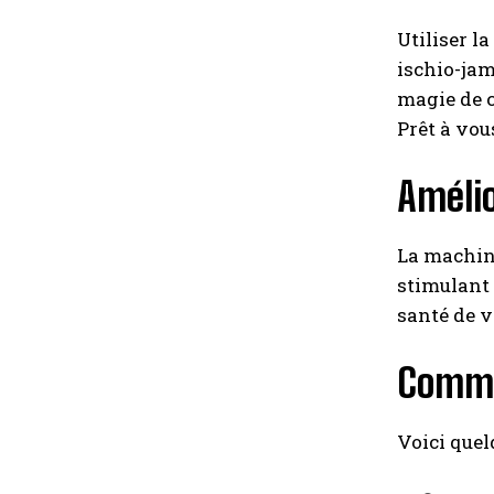
Utiliser la
ischio-jam
magie de c
Prêt à vou
Amélio
La machine
stimulant
santé de v
Commen
Voici quel