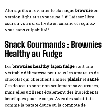
Alors, prêts à revisiter le classique
brownie
en
version light et savoureuse ? 🌟 Laissez libre
I WANT IN
cours à votre créativité en cuisine et régalez-
vous sans culpabilité !
I've read and accept the
Privacy Policy
.
Snack Gourmands : Brownies
A LIRE :
Bienfaits de la bière après le sport... Réel ou
Healthy au Fudge
foutaise ?
Les
brownies healthy façon fudge
sont une
véritable délicatesse pour tous les amateurs de
chocolat qui cherchent à allier
plaisir
et
santé
.
Ces douceurs sont non seulement savoureuses,
mais elles utilisent également des ingrédients
bénéfiques pour le corps. Avec des substituts
comme la patate douce ou la compote de