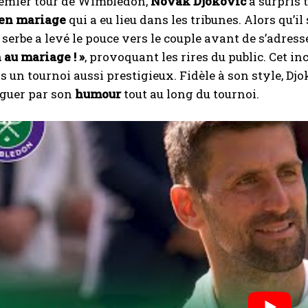
remier tour de Wimbledon,
Novak Djokovic
a surpris 
en mariage
qui a eu lieu dans les tribunes. Alors qu’
erbe a levé le pouce vers le couple avant de s’adresse
 au mariage ! »
, provoquant les rires du public. Cet inc
un tournoi aussi prestigieux. Fidèle à son style, Dj
nguer par son
humour
tout au long du tournoi.