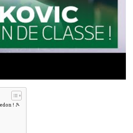
edon ! 🎾