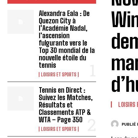
Wim
Alexandra Eala : De
Quezon City à
l’Académie Nadal,
dem
l’ascension
fulgurante vers le
Top 30 mondial de la
mar
nouvelle étoile du
tennis
LOISIRS ET SPORTS
d’h
Tennis en Direct :
Suivez les Matches,
Résultats et
LOISIRS
Classements ATP &
WTA – Page 350
PUBLIÉ 
LOISIRS ET SPORTS