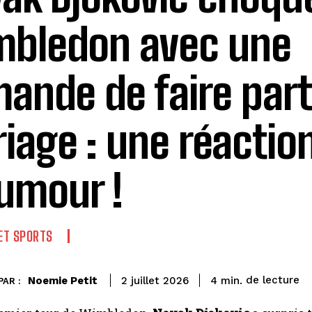
bledon avec une
ande de faire part
iage : une réaction
umour !
 ET SPORTS
de lecture
Noemie Petit
4
min.
2 juillet 2026
PAR :