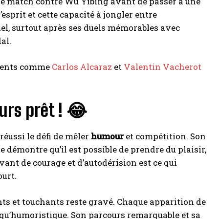
é le match contre Wu Yibing avant de passer à une
’esprit et cette capacité à jongler entre
el, surtout après ses duels mémorables avec
al.
talents comme
Carlos Alcaraz
et
Valentin Vacherot
ours prêt ! 😂
éussi le défi de mêler
humour
et compétition. Son
e démontre qu’il est possible de prendre du plaisir,
ant de courage et d’autodérision est ce qui
urt.
nts et touchants reste gravé. Chaque apparition de
f qu’humoristique. Son parcours remarquable et sa