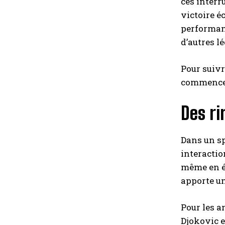
ces interr
victoire é
performanc
d’autres l
Pour suivr
commencent
Des ri
Dans un sp
interactio
même en ét
apporte un
Pour les a
Djokovic e