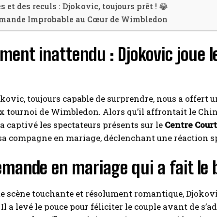
s et des reculs : Djokovic, toujours prêt ! 😂
mande Improbable au Cœur de Wimbledon
I WANT IN
I've read and accept the
Privacy Policy
.
ent inattendu : Djokovic joue l
A LIRE :
Marguerite Nadal : Les ateliers d'art de l'Île
révèlent une Martigues aux multiples histoires à travers
kovic, toujours capable de surprendre, nous a offe
ses toiles
x tournoi de Wimbledon. Alors qu’il affrontait le Chin
a captivé les spectateurs présents sur le
Centre Court
a compagne en mariage, déclenchant une réaction s
mande en mariage qui a fait le 
te scène touchante et résolument romantique, Djokovic n
Il a levé le pouce pour féliciter le couple avant de s’a