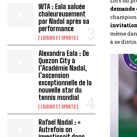
Lors du p
WTA : Eala saluée
demande 
chaleureusement
champion s
par Nadal après sa
invitation
performance
même dans 
LOISIRS ET SPORTS
à se disti
Alexandra Eala : De
Quezon City à
l’Académie Nadal,
l’ascension
exceptionnelle de la
nouvelle star du
tennis mondial
LOISIRS ET SPORTS
Rafael Nadal : «
Autrefois on
investissait dans