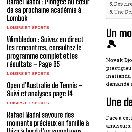
Rafael Nadal : Plongée au cœur
Des rire
de sa prochaine académie à
Une De
Lombok
LOISIRS ET SPORTS
Un mom
Wimbledon : Suivez en direct
🎾
les rencontres, consultez le
programme complet et les
Novak Djo
résultats – Page 65
prestigieu
LOISIRS ET SPORTS
inattendu 
demandé s
Open d’Australie de Tennis –
Suivi et analyses page 14
Une de
LOISIRS ET SPORTS
Rafael Nadal savoure des
Face à cet
moments précieux en famille à
amuseurs. 
Ibiza à bord d’un somptueux