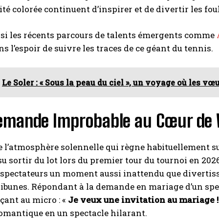
té colorée continuent d’inspirer et de divertir les fou
ssi les récents parcours de talents émergents comme
ns l’espoir de suivre les traces de ce géant du tennis.
Le Soler : « Sous la peau du ciel », un voyage où les v
emande Improbable au Cœur de
 l’atmosphère solennelle qui règne habituellement s
su sortir du lot lors du premier tour du tournoi en 202
 spectateurs un moment aussi inattendu que divertiss
ribunes. Répondant à la demande en mariage d’un spect
nçant au micro : «
Je veux une invitation au mariage !
romantique en un spectacle hilarant.