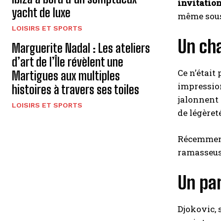
invitation
yacht de luxe
même sous
LOISIRS ET SPORTS
Un ch
Marguerite Nadal : Les ateliers
d’art de l’Île révèlent une
Ce n’était
Martigues aux multiples
impressio
histoires à travers ses toiles
jalonnent 
LOISIRS ET SPORTS
de légèret
Récemment,
ramasseuse
Un par
Djokovic, 