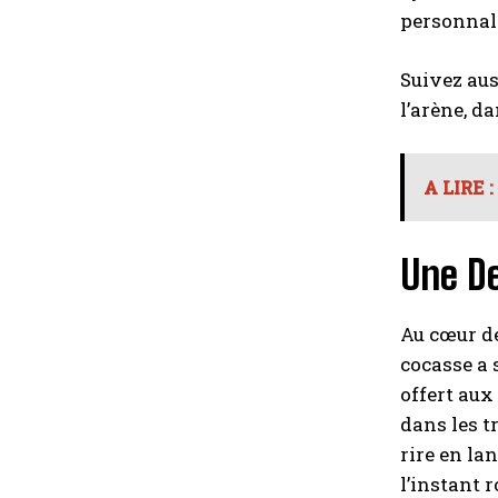
personnali
Suivez au
l’arène, da
A LIRE :
Une D
Au cœur de
cocasse a 
offert aux
dans les t
rire en la
l’instant 