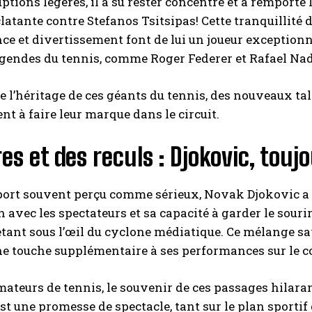
uptions légères, il a su rester concentré et a remport
clatante contre Stefanos Tsitsipas! Cette tranquillité d
e et divertissement font de lui un joueur exceptionn
égendes du tennis, comme Roger Federer et Rafael Nad
e l’héritage de ces géants du tennis, des nouveaux 
 à faire leur marque dans le circuit.
res et des reculs : Djokovic, touj
ort souvent perçu comme sérieux, Novak Djokovic a r
n avec les spectateurs et sa capacité à garder le sourir
ant sous l’œil du cyclone médiatique. Ce mélange sav
e touche supplémentaire à ses performances sur le co
mateurs de tennis, le souvenir de ces passages hilara
st une promesse de spectacle, tant sur le plan sporti