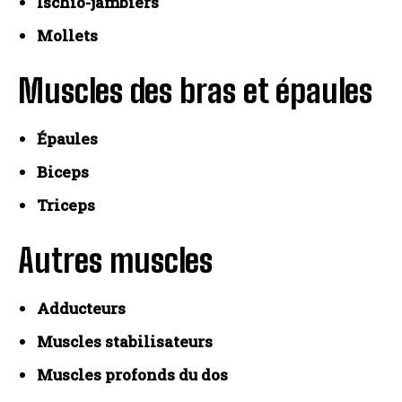
Ischio-jambiers
Mollets
I WANT IN
Muscles des bras et épaules
I've read and accept the
Privacy Policy
.
Épaules
Biceps
A LIRE :
Comment muscler pectoraux rapidement ?
Triceps
Autres muscles
Adducteurs
Muscles stabilisateurs
Muscles profonds du dos