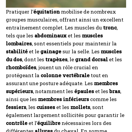
Pratiquer l’
équitation
mobilise de nombreux
groupes musculaires, offrant ainsi un excellent
entraînement complet. Les muscles du
tronc
,
tels que les
abdominaux
et les
muscles
lombaires
, sont essentiels pour maintenir la
stabilité
et le
gainage
sur la selle. Les
muscles
du dos
, dont les
trapèzes
, le
grand dorsal
et les
rhomboïdes
, jouent un rôle crucial en
protégeant la
colonne vertébrale
tout en
assurant une posture adéquate. Les
membres
supérieurs
, notamment les
épaules
et les
bras
,
ainsi que les
membres inférieurs
comme les
fessiers
, les
cuisses
et les
mollets
, sont
également largement sollicités pour garantir le
contrôle
et l’
équilibre
nécessaires lors des
différentes
allures
du cheval. En somme,