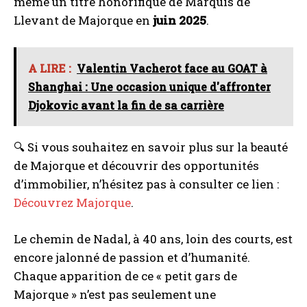
même un titre honorifique de Marquis de
Llevant de Majorque en
juin 2025
.
A LIRE :
Valentin Vacherot face au GOAT à
Shanghai : Une occasion unique d'affronter
Djokovic avant la fin de sa carrière
I WANT IN
I've read and accept the
Privacy Policy
.
🔍 Si vous souhaitez en savoir plus sur la beauté
de Majorque et découvrir des opportunités
d’immobilier, n’hésitez pas à consulter ce lien :
A LIRE :
Shilajit et musculation : vertus et mode
Découvrez Majorque
.
d’emploi
Le chemin de Nadal, à 40 ans, loin des courts, est
encore jalonné de passion et d’humanité.
Chaque apparition de ce « petit gars de
Majorque » n’est pas seulement une