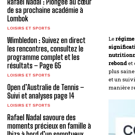
Rafael Nadal : Plongée au cœur
de sa prochaine académie à
Lombok
LOISIRS ET SPORTS
Le
régime
Wimbledon : Suivez en direct
significat
les rencontres, consultez le
nutrition
programme complet et les
rebond
et 
résultats – Page 65
plus saine
LOISIRS ET SPORTS
et un suiv
Open d’Australie de Tennis –
manière re
Suivi et analyses page 14
LOISIRS ET SPORTS
Rafael Nadal savoure des
moments précieux en famille à
Ibiza à bord d’un somptueux