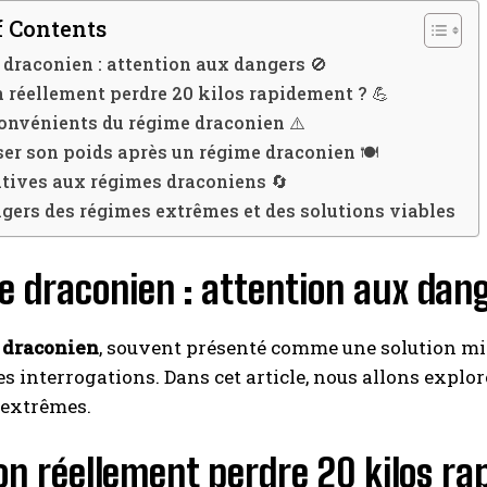
f Contents
draconien : attention aux dangers 🚫
 réellement perdre 20 kilos rapidement ? 💪
onvénients du régime draconien ⚠️
ser son poids après un régime draconien 🍽️
tives aux régimes draconiens 🔄
gers des régimes extrêmes et des solutions viables
 draconien : attention aux dan
 draconien
, souvent présenté comme une solution mir
 interrogations. Dans cet article, nous allons explor
extrêmes.
n réellement perdre 20 kilos ra