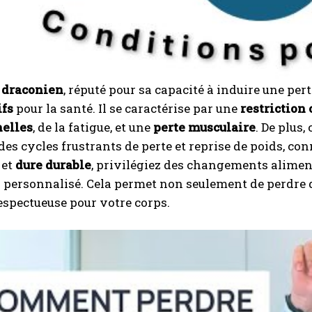
I WANT IN
 draconien
, réputé pour sa capacité à induire une pe
I've read and accept the
Privacy Policy
.
ifs
pour la santé. Il se caractérise par une
restriction
nelles
, de la fatigue, et une
perte musculaire
. De plus
A LIRE :
Municipales 2026 à Boulazac : découvrez en
des cycles frustrants de perte et reprise de poids, co
images les colistiers de Jérémy Pierre-Nadal
 et
dure durable
, privilégiez des changements aliment
i personnalisé. Cela permet non seulement de perdre 
spectueuse pour votre corps.