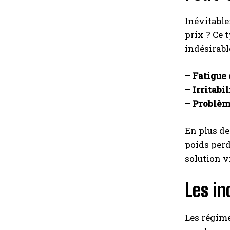
Inévitable
prix ? Ce
indésirable
–
Fatigue
–
Irritabil
–
Problèm
En plus de
poids perd
solution v
Les i
Les régime