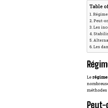
Table o
Régime 
Peut-on
Les inc
Stabili
Alterna
Les dan
Régime
Le
régime
nombreuses
méthodes 
Peut-o