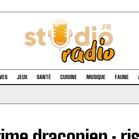
VES
JEUX
SANTÉ
CUISINE
MUSIQUE
FAUNE
ime draconien : ri