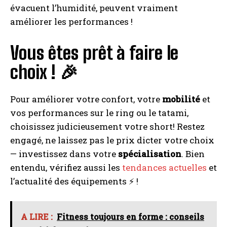
évacuent l’humidité, peuvent vraiment
améliorer les performances !
Vous êtes prêt à faire le
choix ! 🎉
Pour améliorer votre confort, votre
mobilité
et
vos performances sur le ring ou le tatami,
choisissez judicieusement votre short! Restez
I WANT IN
engagé, ne laissez pas le prix dicter votre choix
— investissez dans votre
spécialisation
. Bien
I've read and accept the
Privacy Policy
.
entendu, vérifiez aussi les
tendances actuelles
et
l’actualité des équipements ⚡ !
A LIRE :
Calculateur 1 RM : évaluez votre charge
maximale en musculation
A LIRE :
Fitness toujours en forme : conseils