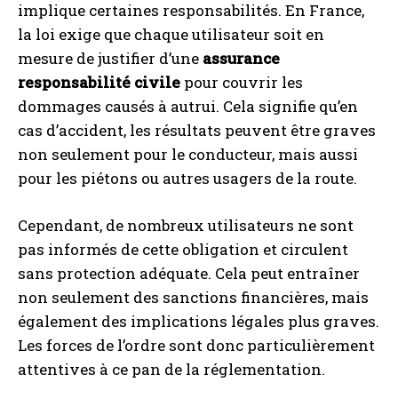
implique certaines responsabilités. En France,
la loi exige que chaque utilisateur soit en
mesure de justifier d’une
assurance
responsabilité civile
pour couvrir les
dommages causés à autrui. Cela signifie qu’en
cas d’accident, les résultats peuvent être graves
non seulement pour le conducteur, mais aussi
pour les piétons ou autres usagers de la route.
Cependant, de nombreux utilisateurs ne sont
pas informés de cette obligation et circulent
I WANT IN
sans protection adéquate. Cela peut entraîner
non seulement des sanctions financières, mais
I've read and accept the
Privacy Policy
.
également des implications légales plus graves.
Les forces de l’ordre sont donc particulièrement
A LIRE :
Assurance cheval comparateur :
attentives à ce pan de la réglementation.
Économisez gros avec ces astuces incontournables