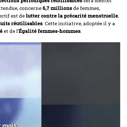
tections périodiques réutilisables
sera bientôt
 attendue, concerne
6,7 millions
de femmes,
ectif est de
lutter contre la précarité menstruelle
,
uits réutilisables
. Cette initiative, adoptée il y a
é
et de l’
Égalité femmes-hommes
.