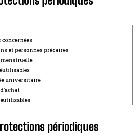
tections périodiques
s concernées
ns et personnes précaires
é menstruelle
éutilisables
rée universitaire
 d’achat
éutilisables
rotections périodiques