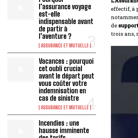
L’Assuran
l’assurance voyage
effectif, 
est-elle
notamment
indispensable avant
de
support
de partir à
trois ans,
l’aventure ?
ASSURANCE ET MUTUELLE
Vacances : pourquoi
cet oubli crucial
avant le départ peut
vous coûter votre
indemnisation en
cas de sinistre
ASSURANCE ET MUTUELLE
Incendies : une
hausse imminente
des tarifs