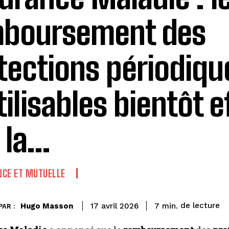
boursement des
tections périodiqu
tilisables bientôt e
 la…
CE ET MUTUELLE
de lecture
Hugo Masson
7
min.
17 avril 2026
PAR :