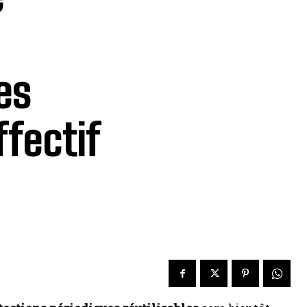
es
ffectif