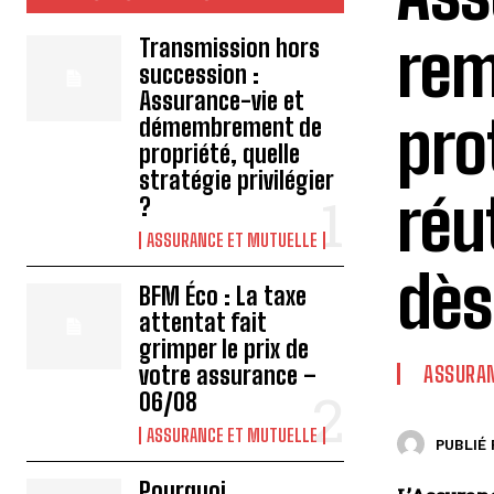
rem
Transmission hors
succession :
Assurance-vie et
pro
démembrement de
propriété, quelle
stratégie privilégier
réu
?
ASSURANCE ET MUTUELLE
dès
BFM Éco : La taxe
attentat fait
grimper le prix de
votre assurance –
ASSURAN
06/08
ASSURANCE ET MUTUELLE
PUBLIÉ 
Pourquoi