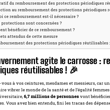
tif du remboursement des protections périodiques réu
ction au remboursement des protections périodiques r
i ce remboursement est-il nécessaire ?
I WANT IN
 protections sont concernées ?
nt bénéficier de ce remboursement ?
I've read and accept the
Privacy Policy
.
fets attendus de cette mesure
boursement des protections périodiques réutilisables 
A LIRE :
Crédit Agricole Assurances : Publication du
rapport détaillé sur la solvabilité et la situation financière
uvernement agite le carrosse : 
iques réutilisables ! 🎉
vous à vos ceintures, mesdames et messieurs, car un
aire vibrer le monde de la santé et de l’égalité femmes
iversitaire,
6,7 millions de personnes
vont bénéficie
les. Vous avez bien entendu, fini les tracas des dépens