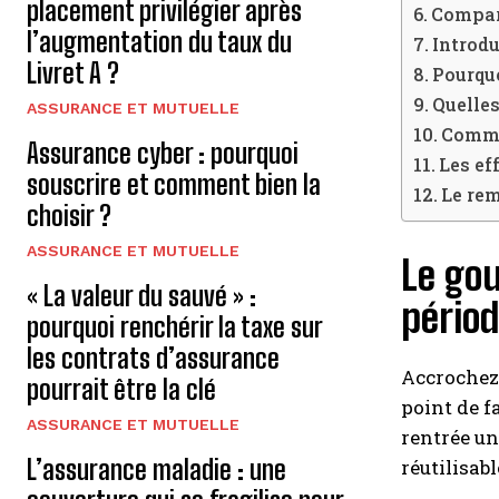
placement privilégier après
Compara
l’augmentation du taux du
Introdu
Livret A ?
Pourquo
Quelles
ASSURANCE ET MUTUELLE
Comme
Assurance cyber : pourquoi
Les ef
souscrire et comment bien la
Le rem
choisir ?
ASSURANCE ET MUTUELLE
Le go
« La valeur du sauvé » :
périod
pourquoi renchérir la taxe sur
les contrats d’assurance
Accrochez-
pourrait être la clé
point de f
ASSURANCE ET MUTUELLE
rentrée un
L’assurance maladie : une
réutilisab