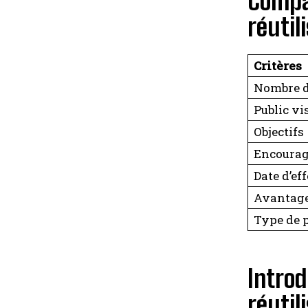
Compa
réutil
Critères
Nombre d
Public vi
Objectifs
Encoura
Date d’eff
Avantag
Type de 
Intro
réutil