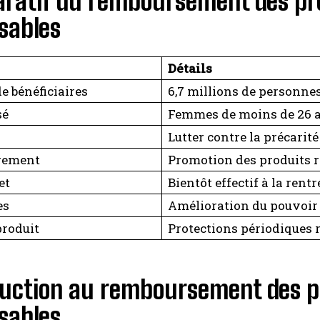
ratif du remboursement des pro
isables
Détails
e bénéficiaires
6,7 millions de personne
sé
Femmes de moins de 26 a
Lutter contre la précarit
gement
Promotion des produits r
et
Bientôt effectif à la rent
es
Amélioration du pouvoir
produit
Protections périodiques r
duction au remboursement des p
isables