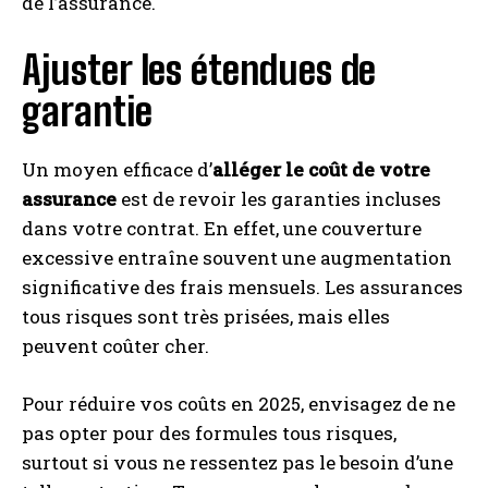
de l’assurance.
Ajuster les étendues de
I WANT IN
garantie
I've read and accept the
Privacy Policy
.
Un moyen efficace d’
alléger le coût de votre
assurance
est de revoir les garanties incluses
A LIRE :
Assurance : la défiance prédomine chez les
dans votre contrat. En effet, une couverture
Français, tandis qu’un quart s’estime irréprochable
excessive entraîne souvent une augmentation
significative des frais mensuels. Les assurances
tous risques sont très prisées, mais elles
peuvent coûter cher.
Pour réduire vos coûts en 2025, envisagez de ne
pas opter pour des formules tous risques,
surtout si vous ne ressentez pas le besoin d’une