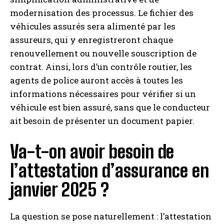
modernisation des processus. Le fichier des
véhicules assurés sera alimenté par les
assureurs, qui y enregistreront chaque
I WANT IN
renouvellement ou nouvelle souscription de
I've read and accept the
Privacy Policy
.
contrat. Ainsi, lors d’un contrôle routier, les
agents de police auront accès à toutes les
informations nécessaires pour vérifier si un
A LIRE :
FWU Life Insurance Lux S.A : Démarrage de
véhicule est bien assuré, sans que le conducteur
la liquidation et de la dissolution avec l'activation du
portail client
ait besoin de présenter un document papier.
Va-t-on avoir besoin de
l’attestation d’assurance en
janvier 2025 ?
La question se pose naturellement : l’attestation