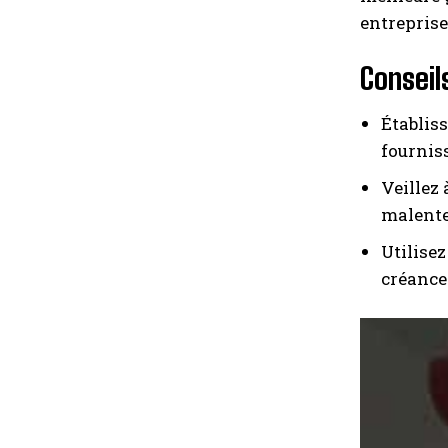
entreprises
Conseil
Établis
fournis
Veillez
malent
Utilisez
créance