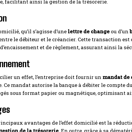
 facilitant ainsi la gestion de la trésorerie.
ion
I WANT IN
micilié, qu’il s’agisse d’une
lettre de change
ou d’un
I've read and accept the
Privacy Policy
.
ntre le débiteur et le créancier. Cette transaction est
d’encaissement et de règlement, assurant ainsi la sécu
A LIRE :
Comment déclarer un cadeau fournisseur dans u
onnement
COMPTE COMPTABLE ?
ilier un effet, l’entreprise doit fournir un
mandat de 
. Ce mandat autorise la banque à débiter le compte du
gés sous format papier ou magnétique, optimisant ains
ges
rincipaux avantages de l’effet domicilié est la réduct
gestion de la trésorerie
. En outre, grâce à sa dématér