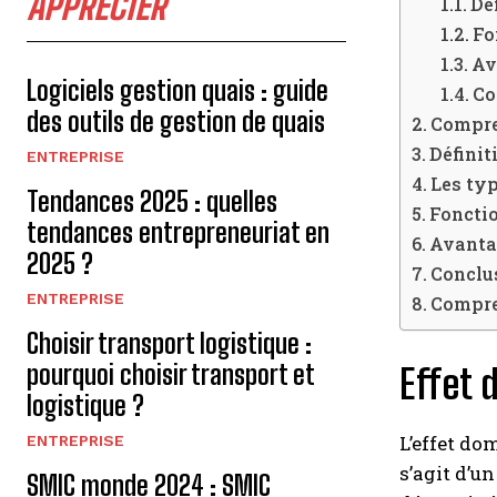
APPRECIER
Dé
Fo
Av
Logiciels gestion quais : guide
Co
des outils de gestion de quais
Compren
Définit
ENTREPRISE
Les typ
Tendances 2025 : quelles
Fonctio
tendances entrepreneuriat en
Avantag
2025 ?
Conclus
ENTREPRISE
Compren
Choisir transport logistique :
pourquoi choisir transport et
Effet 
logistique ?
L’effet do
ENTREPRISE
s’agit d’u
SMIC monde 2024 : SMIC