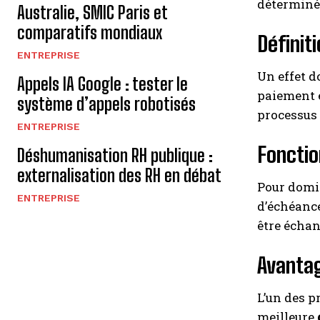
déterminée,
Australie, SMIC Paris et
comparatifs mondiaux
Définit
ENTREPRISE
Un effet do
Appels IA Google : tester le
paiement e
système d’appels robotisés
processus 
ENTREPRISE
Foncti
Déshumanisation RH publique :
externalisation des RH en débat
Pour domic
ENTREPRISE
d’échéance
être échan
Avanta
L’un des p
meilleure