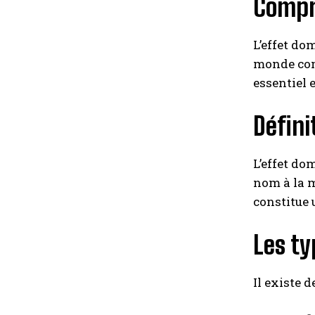
Compre
L’effet do
monde co
essentiel 
Défini
L’effet do
nom à la m
constitue u
Les ty
Il existe 