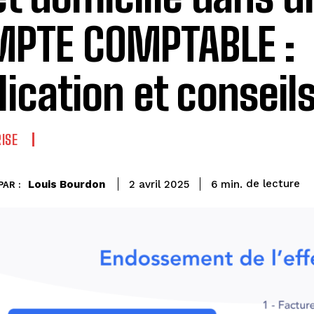
PTE COMPTABLE :
lication et conseil
ISE
de lecture
Louis Bourdon
6
min.
2 avril 2025
PAR :