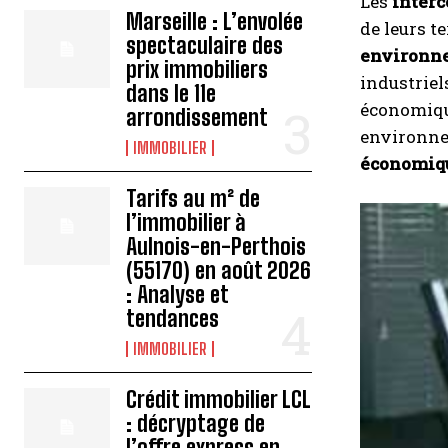
Les
inter
Marseille : L’envolée
de leurs t
spectaculaire des
environn
prix immobiliers
industriel
dans le 11e
économique
arrondissement
environnem
IMMOBILIER
économiq
Tarifs au m² de
l’immobilier à
Aulnois-en-Perthois
(55170) en août 2026
: Analyse et
tendances
IMMOBILIER
Crédit immobilier LCL
: décryptage de
l’offre express en