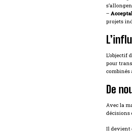
s’allongent
–
Accepta
projets ind
L’inf
L’objectif 
pour trans
combinés à
De nou
Avec la ma
décisions 
Il devient