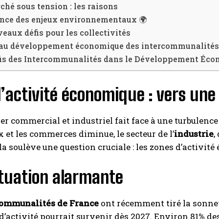
hé sous tension : les raisons
ence des enjeux environnementaux 🌍
eaux défis pour les collectivités
I WANT IN
 au développement économique des intercommunalité
fis des Intercommunalités dans le Développement Éc
I've read and accept the
Privacy Policy
.
’activité économique : vers une 
A LIRE :
Fire AM scelle un partenariat stratégique avec
Morgan Stanley Real Estate Investing
er commercial et industriel fait face à une turbulence
x et les commerces diminue, le secteur de l’
industrie
,
ela soulève une question cruciale : les zones d’activit
ituation alarmante
communalités de France
ont récemment tiré la sonnet
d’activité pourrait survenir dès 2027. Environ 81% d