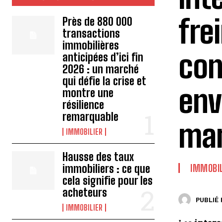
fre
Près de 880 000
transactions
immobilières
con
anticipées d’ici fin
2026 : un marché
qui défie la crise et
env
montre une
résilience
remarquable
man
IMMOBILIER
Hausse des taux
immobiliers : ce que
IMMOBIL
cela signifie pour les
acheteurs
PUBLIÉ 
IMMOBILIER