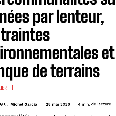
inées par lenteur,
traintes
ironnementales et
que de terrains
IER
de lecture
Michel Garcia
4
min.
28 mai 2026
PAR :