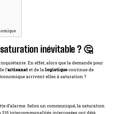
s
onomique
saturation inévitable ? 🤔
 inquiétante. En effet, alors que la demande pour
 de l’
artisanat
et de la
logistique
continue de
é économique arrivent-elles à saturation ?
te d’alarme. Selon un communiqué, la saturation
es 215 intercommunalités interrogées ont déjà