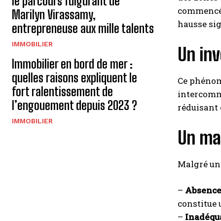
le parcours fulgurant de
commencé 
Marilyn Virassamy,
hausse sig
entrepreneuse aux mille talents
IMMOBILIER
Un inv
Immobilier en bord de mer :
quelles raisons expliquent le
Ce phénomè
fort ralentissement de
intercommu
l’engouement depuis 2023 ?
réduisant 
IMMOBILIER
Un mar
Malgré un
–
Absence 
constitue 
–
Inadéqua