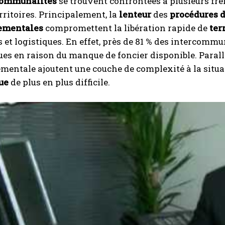
communalités
se trouvent confrontées à plusieurs f
erritoires. Principalement, la
lenteur
des
procédures 
ementales
compromettent la libération rapide de
ter
s et logistiques. En effet, près de 81 % des intercommu
s en raison du manque de foncier disponible. Parallè
entale ajoutent une couche de complexité à la situa
ue
de plus en plus difficile.