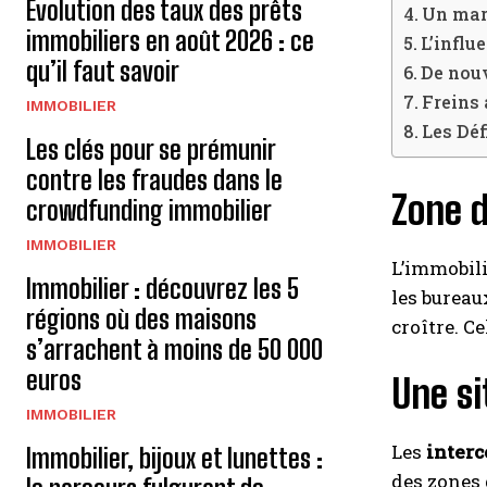
Évolution des taux des prêts
Un marc
immobiliers en août 2026 : ce
L’influ
qu’il faut savoir
De nouv
Freins
IMMOBILIER
Les Dé
Les clés pour se prémunir
contre les fraudes dans le
Zone d
crowdfunding immobilier
IMMOBILIER
L’immobili
Immobilier : découvrez les 5
les bureau
régions où des maisons
croître. C
s’arrachent à moins de 50 000
euros
Une s
IMMOBILIER
Les
inter
Immobilier, bijoux et lunettes :
des zones 