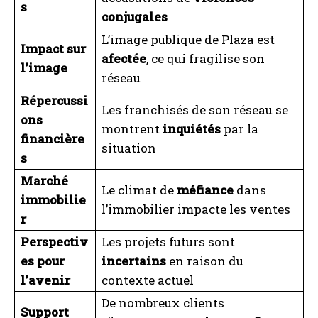
s
conjugales
I WANT IN
L’image publique de Plaza est
Impact sur
afectée
, ce qui fragilise son
I've read and accept the
Privacy Policy
.
l’image
réseau
Répercussi
Les franchisés de son réseau se
A LIRE :
Les titres américains en action : focus sur
ons
Arm, Destiny Tech100 et Terns Pharma
montrent
inquiétés
par la
financière
situation
s
Marché
Le climat de
méfiance
dans
immobilie
l’immobilier impacte les ventes
r
Perspectiv
Les projets futurs sont
es pour
incertains
en raison du
l’avenir
contexte actuel
De nombreux clients
Support