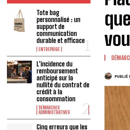
que
Tote bag
personnalisé : un
support de
vou
communication
durable et efficace
ENTREPRISE
DÉMARCH
L’incidence du
remboursement
anticipé sur la
PUBLIÉ 
nullité du contrat de
crédit à la
consommation
DÉMARCHES
ADMINISTRATIVES
Cinq erreurs que les