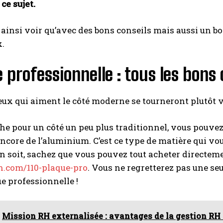
ce sujet.
 ainsi voir qu’avec des bons conseils mais aussi un bon 
x.
I WANT IN
 professionnelle : tous les bons 
I've read and accept the
Privacy Policy
.
ceux qui aiment le côté moderne se tourneront plutôt 
A LIRE :
Crise Europe 2024 : analyse de la situation
économique européenne
e pour un côté un peu plus traditionnel, vous pouvez 
encore de l’aluminium. C’est ce type de matière qui vo
en soit, sachez que vous pouvez tout acheter directemen
n.com/110-plaque-pro
. Vous ne regretterez pas une se
ue professionnelle !
Mission RH externalisée : avantages de la gestion RH