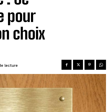
e pour
on choix
de lecture