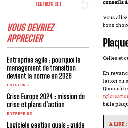
conseils à 
ENTREPRISE
Vous allez
bons choi
VOUS DEVRIEZ
APPRECIER
Plaque
Celles et 
Entreprise agile : pourquoi le
management de transition
En revanch
devient la norme en 2026
laiton ou 
ENTREPRISE
Quoiqu’il 
Crise Europe 2024 : mission de
tglcreatio
crise et plans d’action
belle plaq
ENTREPRISE
Logiciels gestion quais : guide
A LIRE :