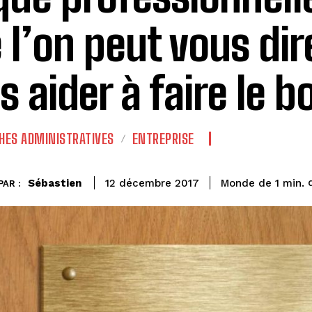
 l’on peut vous dir
s aider à faire le b
ES ADMINISTRATIVES
ENTREPRISE
Sébastien
Monde de 1
min.
12 décembre 2017
PAR :