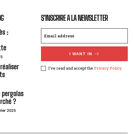
OG
S'INSCRIRE A LA NEWSLETTER
ès :
tte
I WANT IN
25
réaliser
I've read and accept the
Privacy Policy
.
ts
s pergolas
arché ?
rier 2025