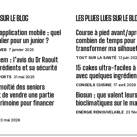
SUR LE BLOG
LES PLUES LUES SUR LE BL
application mobile : quel
Course à pied avant/apr
alier pour un junior ?
combien de temps pour
transformer ma silhoue
WEB
7 janvier 2025
TOUT SUR LA SANTÉ
13 juin 20
em : l’avis du Dr Raoult
grédients et sa sécurité
15 cakes ultra-faciles à 
avec quelques ingrédien
SPORTS
31 mai 2025
CONSEILS CUISINE
17 avril 2026
 moitié des seniors
 de vendre une partie
Biosun : que valent leur
trimoine pour financer
bioclimatiques sur le m
ENERGIE RENOUVELABLE
23 fév
3 mai 2026