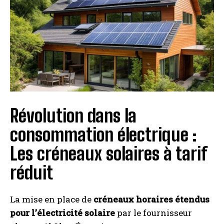
I've read and accept the
Privacy Policy
.
A LIRE :
Comment fabriquer une pergola
bioclimatique : guide pratique et facile
Révolution dans la
consommation électrique :
Les créneaux solaires à tarif
réduit
La mise en place de
créneaux horaires étendus
pour l’électricité solaire
par le fournisseur