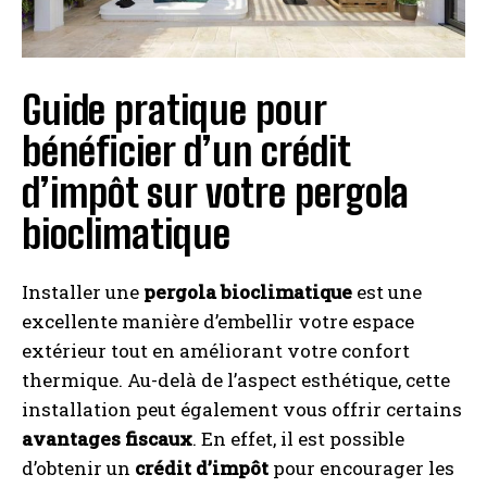
Guide pratique pour
bénéficier d’un crédit
I WANT IN
d’impôt sur votre pergola
I've read and accept the
Privacy Policy
.
bioclimatique
A LIRE :
Amazon EcoFlow : où trouver les meilleures
Installer une
pergola bioclimatique
est une
promos sur ces batteries portables ?
excellente manière d’embellir votre espace
extérieur tout en améliorant votre confort
thermique. Au-delà de l’aspect esthétique, cette
installation peut également vous offrir certains
avantages fiscaux
. En effet, il est possible
d’obtenir un
crédit d’impôt
pour encourager les