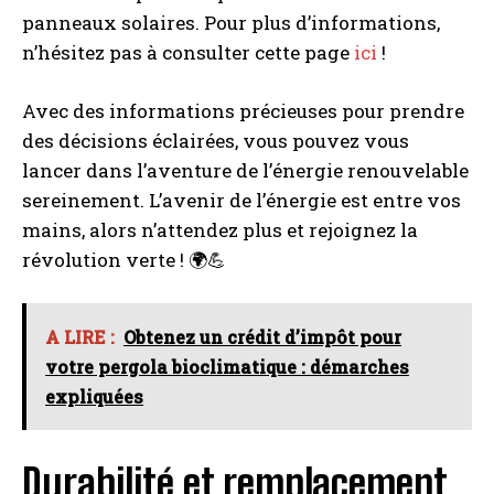
panneaux solaires. Pour plus d’informations,
I WANT IN
n’hésitez pas à consulter cette page
ici
!
I've read and accept the
Privacy Policy
.
Avec des informations précieuses pour prendre
des décisions éclairées, vous pouvez vous
lancer dans l’aventure de l’énergie renouvelable
A LIRE :
Déclarez votre pompe à chaleur et réduisez
vos impôts facilement
sereinement. L’avenir de l’énergie est entre vos
mains, alors n’attendez plus et rejoignez la
révolution verte ! 🌍💪
A LIRE :
Obtenez un crédit d’impôt pour
votre pergola bioclimatique : démarches
expliquées
Durabilité et remplacement