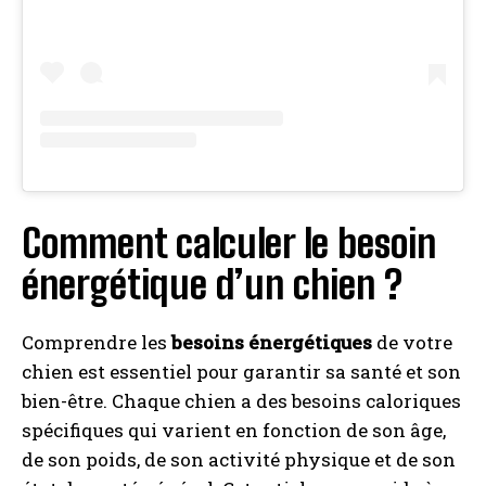
I WANT IN
I've read and accept the
Privacy Policy
.
Comment calculer le besoin
A LIRE :
Comment choisir un bac à litiere pour chat ?
énergétique d’un chien ?
Comprendre les
besoins énergétiques
de votre
chien est essentiel pour garantir sa santé et son
bien-être. Chaque chien a des besoins caloriques
spécifiques qui varient en fonction de son âge,
de son poids, de son activité physique et de son