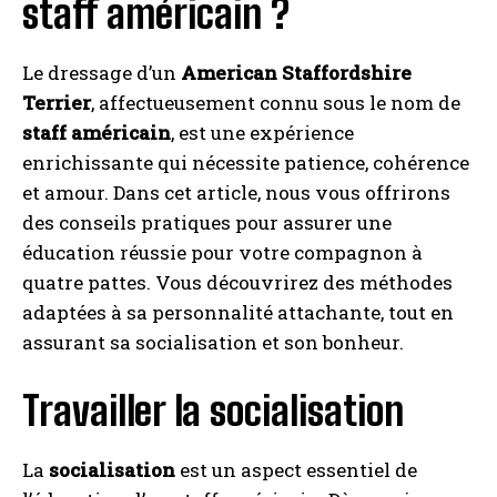
staff américain ?
Le dressage d’un
American Staffordshire
Terrier
, affectueusement connu sous le nom de
staff américain
, est une expérience
I WANT IN
enrichissante qui nécessite patience, cohérence
I've read and accept the
Privacy Policy
.
et amour. Dans cet article, nous vous offrirons
des conseils pratiques pour assurer une
éducation réussie pour votre compagnon à
A LIRE :
Comment apprivoiser un chat persan ?
quatre pattes. Vous découvrirez des méthodes
adaptées à sa personnalité attachante, tout en
assurant sa socialisation et son bonheur.
Travailler la socialisation
La
socialisation
est un aspect essentiel de