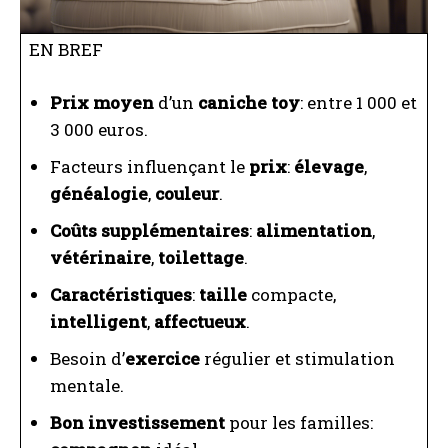
EN BREF
Prix moyen
d’un
caniche toy
: entre 1 000 et
3 000 euros.
Facteurs influençant le
prix
:
élevage
,
généalogie
,
couleur
.
Coûts supplémentaires
:
alimentation
,
vétérinaire
,
toilettage
.
Caractéristiques
:
taille
compacte,
intelligent
,
affectueux
.
Besoin d’
exercice
régulier et stimulation
mentale.
Bon investissement
pour les familles: