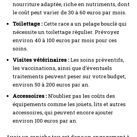
nourriture adaptée, riche en nutriments, dont
le coût peut varier de 30 à 60 euros par mois.
Toilettage :
Cette race a un pelage bouclé qui
I WANT IN
nécessite un toilettage régulier. Prévoyez
environ 40 à 100 euros par mois pour ces
I've read and accept the
Privacy Policy
.
soins.
Visites vétérinaires :
Les soins préventifs,
A LIRE :
Races de chiens incompatibles avec les
les vaccinations, ainsi que d’éventuels
chats : éviter les conflits
traitements peuvent peser sur votre budget,
environ 50 à 200 euros par an.
Accessoires :
N’oubliez pas les coûts des
équipements comme les jouets, lits et autres
accessoires, qui peuvent encore ajouter
environ 100 euros par an.
Avoir un caniche toy est donc un engagement à