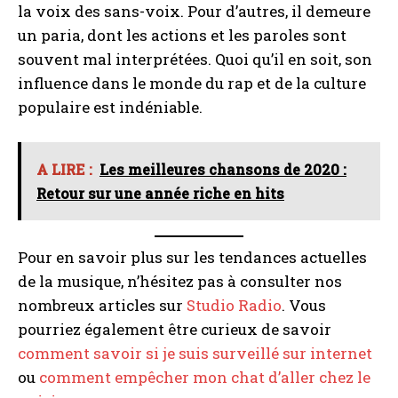
la voix des sans-voix. Pour d’autres, il demeure
un paria, dont les actions et les paroles sont
souvent mal interprétées. Quoi qu’il en soit, son
influence dans le monde du rap et de la culture
populaire est indéniable.
A LIRE :
Les meilleures chansons de 2020 :
Retour sur une année riche en hits
Pour en savoir plus sur les tendances actuelles
de la musique, n’hésitez pas à consulter nos
I WANT IN
nombreux articles sur
Studio Radio
. Vous
I've read and accept the
Privacy Policy
.
pourriez également être curieux de savoir
comment savoir si je suis surveillé sur internet
ou
comment empêcher mon chat d’aller chez le
A LIRE :
Comment savoir si une musique est libre de