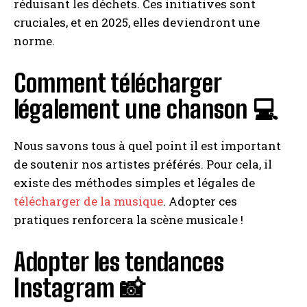
réduisant les déchets. Ces initiatives sont
cruciales, et en 2025, elles deviendront une
norme.
Comment télécharger
I WANT IN
légalement une chanson 💻
I've read and accept the
Privacy Policy
.
Nous savons tous à quel point il est important
A LIRE :
Sample : définition et usage dans la prod
de soutenir nos artistes préférés. Pour cela, il
hip-hop
existe des méthodes simples et légales de
télécharger de la musique
. Adopter ces
pratiques renforcera la scène musicale !
Adopter les tendances
Instagram 📸