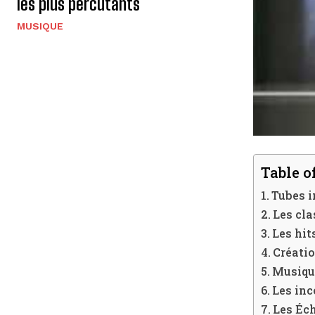
les plus percutants
MUSIQUE
Table o
Tubes i
Les cla
Les hit
Créatio
Musique
Les inc
Les Éch