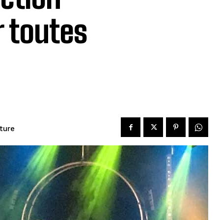
 toutes
ture