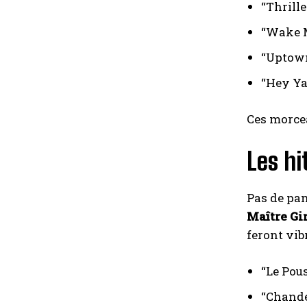
“Thrill
“Wake M
“Uptown
“Hey Ya
Ces morce
Les hi
Pas de pan
Maître G
feront vibr
“Le Pou
“Chande