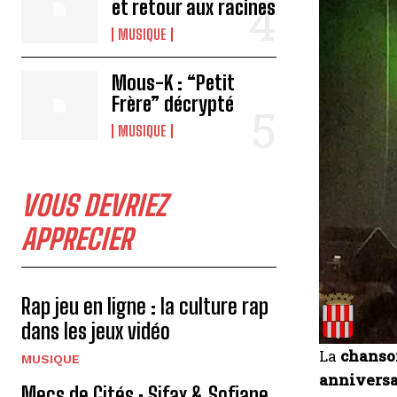
et retour aux racines
MUSIQUE
Mous-K : “Petit
Frère” décrypté
MUSIQUE
VOUS DEVRIEZ
APPRECIER
Rap jeu en ligne : la culture rap
dans les jeux vidéo
La
chanson
MUSIQUE
anniversa
Mecs de Cités : Sifax & Sofiane