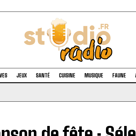
VES
JEUX
SANTÉ
CUISINE
MUSIQUE
FAUNE
nson de fête : Sél