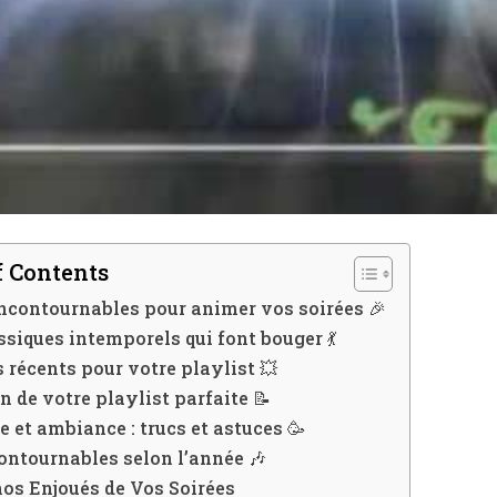
I WANT IN
I've read and accept the
Privacy Policy
.
A LIRE :
Chanteur blues français : les artistes qui font
vibrer les âmes
f Contents
ncontournables pour animer vos soirées 🎉
ssiques intemporels qui font bouger 💃
s récents pour votre playlist 💥
n de votre playlist parfaite 📝
 et ambiance : trucs et astuces 🥳
ontournables selon l’année 🎶
os Enjoués de Vos Soirées