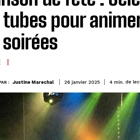
 tubes pour animer
 soirées
E
de lec
Justine Marechal
4
min.
26 janvier 2025
PAR :