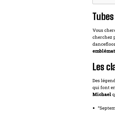
Tubes 
Vous cherc
cherchez p
dancefloor
emblémat
Les cl
Des lége
qui font e
Michael
q
“Septem