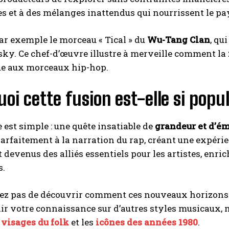
s et à des mélanges inattendus qui nourrissent le pa
r exemple le morceau « Tical » du
Wu-Tang Clan
, qu
ky. Ce chef-d’œuvre illustre à merveille comment la
e aux morceaux hip-hop.
oi cette fusion est-elle si popu
 est simple : une quête insatiable de
grandeur et d’é
parfaitement à la narration du rap, créant une expéri
 devenus des alliés essentiels pour les artistes, enri
s.
z pas de découvrir comment ces nouveaux horizons m
r votre connaissance sur d’autres styles musicaux, n’h
visages du folk
et les
icônes des années 1980
.