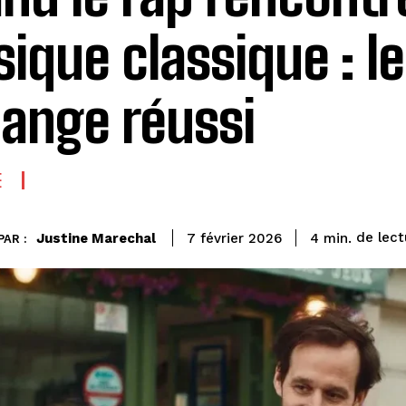
ique classique : le
ange réussi
E
de lect
Justine Marechal
4
min.
7 février 2026
PAR :