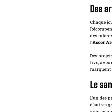
Des ar
Chaque jo
Récompensé
des talen
l’
Accor Ar
Des proje
live, avec
marquent l
Le sam
L’un des p
d’autres 
ainsi aux 