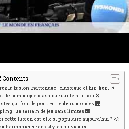
I WANT IN
I've read and accept the
Privacy Policy
.
A LIRE :
Ariana Grande: Origines de la chanteuse
f Contents
ez la fusion inattendue : classique et hip-hop. 🎶
t de la musique classique sur le hip-hop 🎤
istes qui font le pont entre deux mondes 🌉
ling : un terrain de jeu sans limites 🎹
i cette fusion est-elle si populaire aujourd’hui ? 🤔
ion harmonieuse des styles musicaux