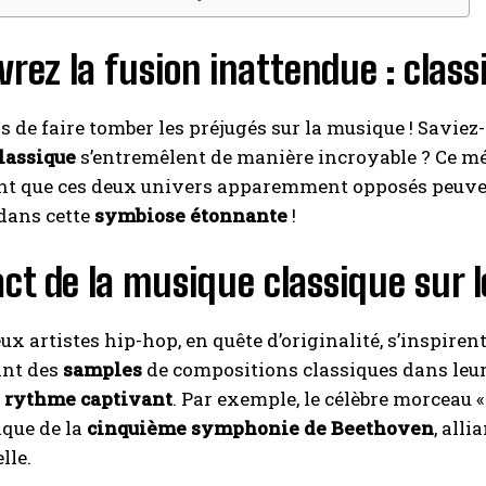
rez la fusion inattendue : class
ps de faire tomber les préjugés sur la musique ! Savi
lassique
s’entremêlent de manière incroyable ? Ce mé
t que ces deux univers apparemment opposés peuvent 
dans cette
symbiose étonnante
!
ct de la musique classique sur 
x artistes hip-hop, en quête d’originalité, s’inspir
ant des
samples
de compositions classiques dans leur
u
rythme captivant
. Par exemple, le célèbre morceau «
que de la
cinquième symphonie de Beethoven
, all
lle.