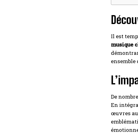
Découv
Il est tem
musique c
démontran
ensemble 
L’impa
De nombreu
En intégr
œuvres a
emblémati
émotionne