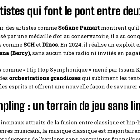
tistes qui font le pont entre d
ur, des artistes comme
Sofiane Pamart
montrent qu’il
 par une médaille d’or au conservatoire, il a su conq
ts comme
SCH
et
Dinos
. En 2024, il réalise un exploit
ena (Bercy)
, sans aucun tube radio ni invités en pagail
ts comme « Hip Hop Symphonique » mené par Issam Kri
 des
orchestrations grandioses
qui subliment les text
es esprits et offrent une nouvelle façon de savourer
pling : un terrain de jeu sans li
rincipaux attraits de la fusion entre classique et hip
genres musicaux, la musique classique est majoritai
producteurs de l’explorer sans contraintes financière