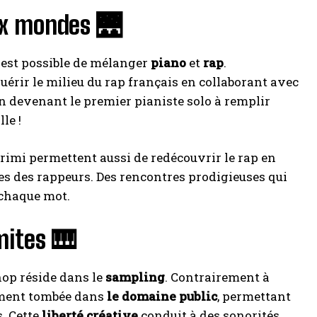
eux mondes 🌉
 est possible de mélanger
piano
et
rap
.
uérir le milieu du rap français en collaborant avec
 en devenant le premier pianiste solo à remplir
le !
mi permettent aussi de redécouvrir le rap en
es des rappeurs. Des rencontres prodigieuses qui
 chaque mot.
mites 🎹
-hop réside dans le
sampling
. Contrairement à
rement tombée dans
le domaine public
, permettant
s. Cette
liberté créative
conduit à des sonorités