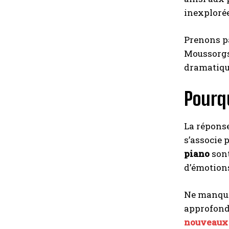
inexplorée
Prenons pa
Moussorgs
dramatiqu
Pourqu
La réponse
s’associe 
piano
sont
d’émotion
Ne manque
approfondi
nouveaux 