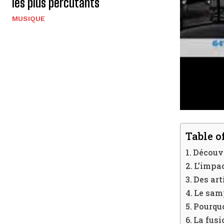
les plus percutants
MUSIQUE
Table o
Découvr
L’impac
Des art
Le samp
Pourquo
La fus