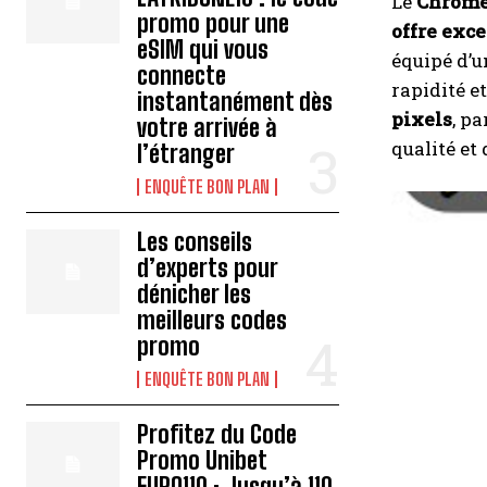
Le
Chrome
promo pour une
offre exc
eSIM qui vous
équipé d’
connecte
rapidité e
instantanément dès
pixels
, p
votre arrivée à
qualité et
l’étranger
ENQUÊTE BON PLAN
Les conseils
d’experts pour
dénicher les
meilleurs codes
promo
ENQUÊTE BON PLAN
Profitez du Code
Promo Unibet
EURO110 : Jusqu’à 110