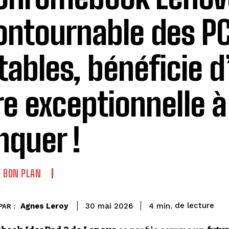
ontournable des P
tables, bénéficie 
re exceptionnelle à
quer !
 BON PLAN
de lecture
Agnes Leroy
4
min.
30 mai 2026
PAR :