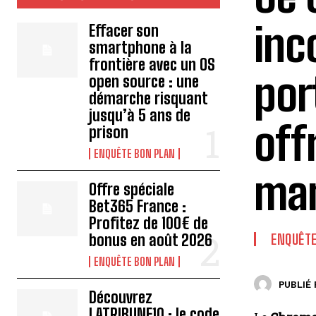
inc
Effacer son
smartphone à la
frontière avec un OS
por
open source : une
démarche risquant
jusqu’à 5 ans de
off
prison
ENQUÊTE BON PLAN
man
Offre spéciale
Bet365 France :
Profitez de 100€ de
bonus en août 2026
ENQUÊTE
ENQUÊTE BON PLAN
PUBLIÉ 
Découvrez
LATRIBUNE10 : le code