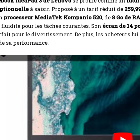
book IdeaPad 3 de Lenovo
se profile comme un
futu
eptionnelle
à saisir. Proposé à un tarif réduit de
259,9
un
processeur MediaTek Kompanio 520
, de
8 Go de R
t fluidité pour les tâches courantes. Son
écran de 14 p
arfait pour le divertissement. De plus, les acheteurs lu
 de sa performance.