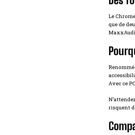
Des fo
Le Chrome
que de deu
MaxxAudio
Pourqu
Renommé po
accessibil
Avec ce PC
N’attendez
risquent d
Compa