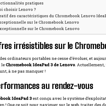
ctionnalités pratiques
i choisir Lenovo ?
I WANT IN
atif des caractéristiques du Chromebook Lenovo Idea
exceptionnelle sur le Chromebook Lenovo
I've read and accept the
Privacy Policy
.
Exceptionnelle sur le Chromebook Lenovo
A LIRE :
WWE Saturday Night Main Event : tout savoir sur 
fres irrésistibles sur le Chrome
diffusion, les horaires, la carte des combats et les offres
exclusives sur les produits dérivés !
es ordinateurs portables ne cesse d’évoluer, et aujou
 le
Chromebook IdeaPad 3 de Lenovo
. Actuellement, 
unt, à ne pas manquer !
erformances au rendez-vous
book IdeaPad 3
est conçu avec le système d’exploit
en ! Que ce soit pour naviguer sur le web, traiter des 