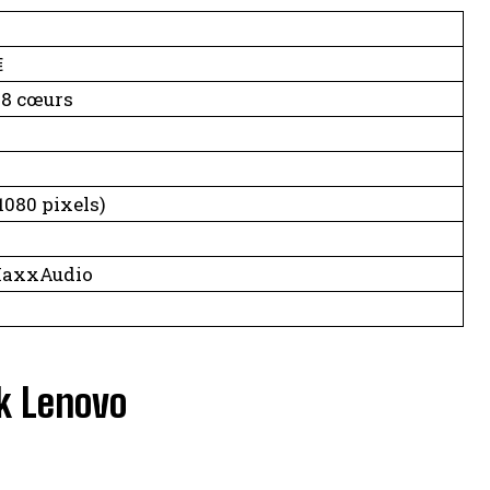
€
 8 cœurs
1080 pixels)
MaxxAudio
ok Lenovo