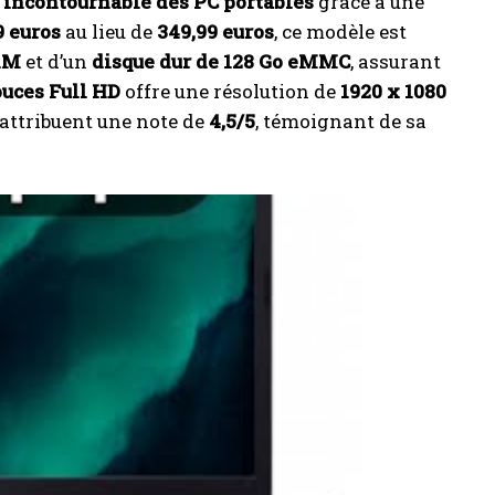
r incontournable des PC portables
grâce à une
9 euros
au lieu de
349,99 euros
, ce modèle est
AM
et d’un
disque dur de 128 Go eMMC
, assurant
ouces Full HD
offre une résolution de
1920 x 1080
i attribuent une note de
4,5/5
, témoignant de sa