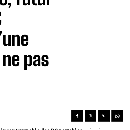
C
d’une
 ne pas