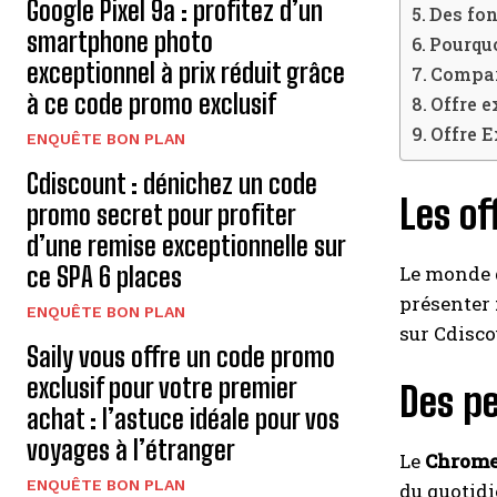
Google Pixel 9a : profitez d’un
Des fon
smartphone photo
Pourquo
exceptionnel à prix réduit grâce
Compar
à ce code promo exclusif
Offre 
Offre 
ENQUÊTE BON PLAN
Cdiscount : dénichez un code
Les of
promo secret pour profiter
d’une remise exceptionnelle sur
Le monde d
ce SPA 6 places
présenter :
ENQUÊTE BON PLAN
sur Cdisco
Saily vous offre un code promo
exclusif pour votre premier
Des p
achat : l’astuce idéale pour vos
voyages à l’étranger
Le
Chrome
ENQUÊTE BON PLAN
du quotidi