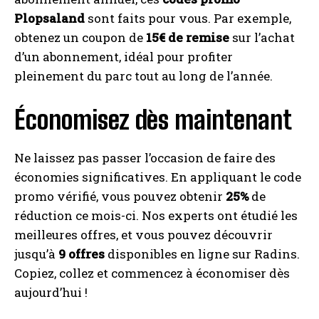
Plopsaland
sont faits pour vous. Par exemple,
obtenez un coupon de
15€ de remise
sur l’achat
I WANT IN
d’un abonnement, idéal pour profiter
pleinement du parc tout au long de l’année.
I've read and accept the
Privacy Policy
.
Économisez dès maintenant
A LIRE :
EA Sports FC 25 : découvrez les codes
promo et bons plans pour acquérir le nouveau jeu
vidéo de football à prix réduit !
Ne laissez pas passer l’occasion de faire des
économies significatives. En appliquant le code
promo vérifié, vous pouvez obtenir
25%
de
réduction ce mois-ci. Nos experts ont étudié les
meilleures offres, et vous pouvez découvrir
jusqu’à
9 offres
disponibles en ligne sur Radins.
Copiez, collez et commencez à économiser dès
aujourd’hui !