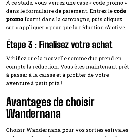
À ce stade, vous verrez une case « code promo »
dans le formulaire de paiement. Entrez le
code
promo
fourni dans la campagne, puis cliquez
sur « appliquer » pour que la réduction s’active.
Étape 3 : Finalisez votre achat
Vérifiez que la nouvelle somme due prend en
compte la réduction. Vous êtes maintenant prêt
à passer à la caisse et à profiter de votre
I WANT IN
aventure à petit prix !
I've read and accept the
Privacy Policy
.
Avantages de choisir
Wandernana
A LIRE :
Code Promo babylux : profitez du tarif
réduit !
Choisir Wandernana pour vos sorties estivales