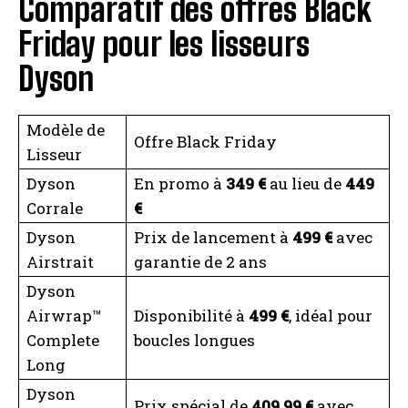
Comparatif des offres Black
Friday pour les lisseurs
Dyson
Modèle de
Offre Black Friday
Lisseur
Dyson
En promo à
349 €
au lieu de
449
Corrale
€
Dyson
Prix de lancement à
499 €
avec
Airstrait
garantie de 2 ans
Dyson
Airwrap™
Disponibilité à
499 €
, idéal pour
Complete
boucles longues
Long
Dyson
Prix spécial de
409,99 €
avec