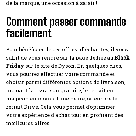
de la marque, une occasion à saisir !
Comment passer commande
I WANT IN
facilement
I've read and accept the
Privacy Policy
.
Pour bénéficier de ces offres alléchantes, il vous
suffit de vous rendre sur la page dédiée au
Black
A LIRE :
Profitez de 10 € en e-crédits grâce à ce
Friday
sur le site de Dyson. En quelques clics,
code promo de la FDJ !
vous pourrez effectuer votre commande et
choisir parmi différentes options de livraison,
incluant la livraison gratuite, le retrait en
magasin en moins d’une heure, ou encore le
retrait Drive. Cela vous permet d’optimiser
votre expérience d’achat tout en profitant des
meilleures offres.