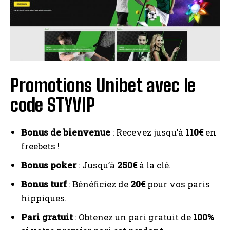
I've read and accept the
Privacy Policy
.
A LIRE :
Aosom : Les meilleures idées cadeaux
incontournables pour les papas passionnés de
jardinage
Promotions Unibet avec le
code STYVIP
Bonus de bienvenue
: Recevez jusqu’à
110€
en
freebets !
Bonus poker
: Jusqu’à
250€
à la clé.
Bonus turf
: Bénéficiez de
20€
pour vos paris
hippiques.
Pari gratuit
: Obtenez un pari gratuit de
100%