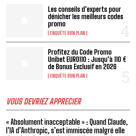
Les conseils d’experts pour
dénicher les meilleurs codes
promo
ENQUÊTE BON PLAN
Profitez du Code Promo
Unibet EURO110 : Jusqu’à 110 €
de Bonus Exclusif en 2026
ENQUÊTE BON PLAN
VOUS DEVRIEZ APPRECIER
« Absolument inacceptable » : Quand Claude,
l’IA d’Anthropic, s’est immiscée malgré elle