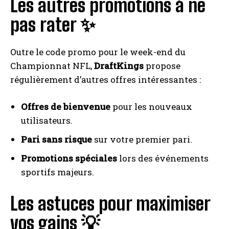
Les autres promotions à ne
pas rater ✨
Outre le code promo pour le week-end du
Championnat NFL,
DraftKings
propose
régulièrement d’autres offres intéressantes :
Offres de bienvenue
pour les nouveaux
utilisateurs.
Pari sans risque
sur votre premier pari.
Promotions spéciales
lors des événements
sportifs majeurs.
Les astuces pour maximiser
vos gains 💡