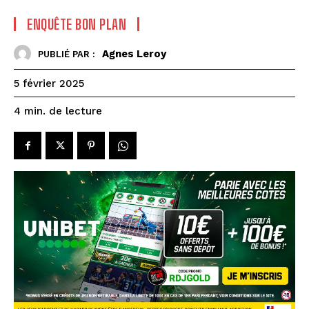
ENQUÊTE BON PLAN
Agnes Leroy
PUBLIÉ PAR :
5 février 2025
de lecture
4
min.