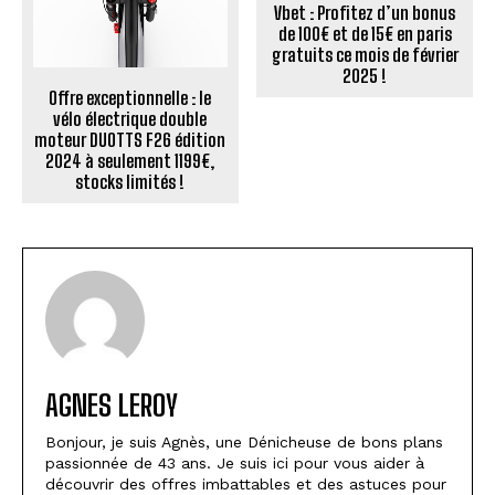
Vbet : Profitez d’un bonus
de 100€ et de 15€ en paris
gratuits ce mois de février
2025 !
Offre exceptionnelle : le
vélo électrique double
moteur DUOTTS F26 édition
2024 à seulement 1199€,
stocks limités !
AGNES LEROY
Bonjour, je suis Agnès, une Dénicheuse de bons plans
passionnée de 43 ans. Je suis ici pour vous aider à
découvrir des offres imbattables et des astuces pour