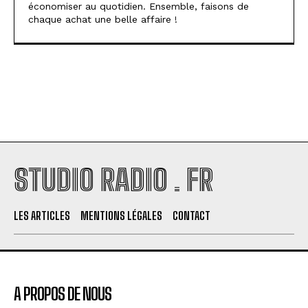
économiser au quotidien. Ensemble, faisons de
chaque achat une belle affaire !
STUDIO RADIO . FR
LES ARTICLES
MENTIONS LÉGALES
CONTACT
A PROPOS DE NOUS