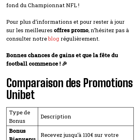
fond du Championnat NFL !
Pour plus d’informations et pour rester à jour
sur les meilleures
offres promo
, n’hésitez pas à
consulter notre
blog
régulièrement.
Bonnes chances de gains et que la fête du
football commence ! 🎉
Comparaison des Promotions
Unibet
Type de
Description
Bonus
Bonus
Recevez jusqu’à 110€ sur votre
Bienvenu