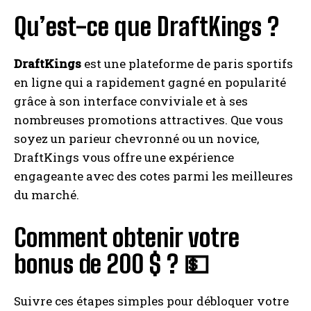
Qu’est-ce que DraftKings ?
DraftKings
est une plateforme de paris sportifs
en ligne qui a rapidement gagné en popularité
grâce à son interface conviviale et à ses
nombreuses promotions attractives. Que vous
soyez un parieur chevronné ou un novice,
DraftKings vous offre une expérience
engageante avec des cotes parmi les meilleures
du marché.
Comment obtenir votre
bonus de 200 $ ? 💵
Suivre ces étapes simples pour débloquer votre