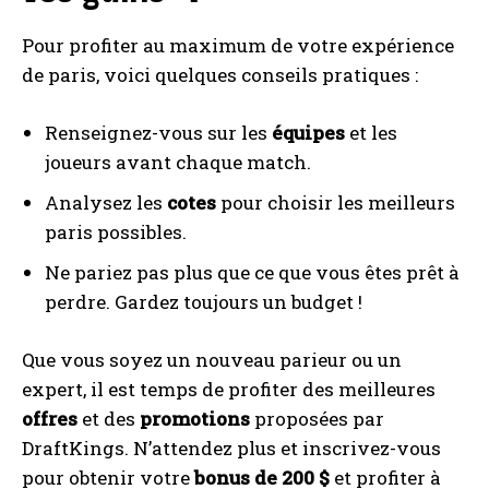
Pour profiter au maximum de votre expérience
de paris, voici quelques conseils pratiques :
Renseignez-vous sur les
équipes
et les
joueurs avant chaque match.
Analysez les
cotes
pour choisir les meilleurs
paris possibles.
Ne pariez pas plus que ce que vous êtes prêt à
perdre. Gardez toujours un budget !
Que vous soyez un nouveau parieur ou un
expert, il est temps de profiter des meilleures
offres
et des
promotions
proposées par
DraftKings. N’attendez plus et inscrivez-vous
pour obtenir votre
bonus de 200 $
et profiter à