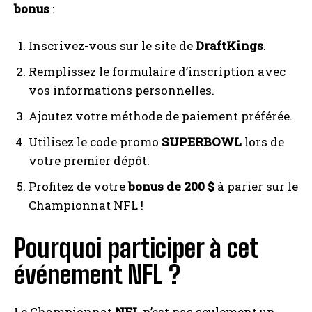
bonus
:
Inscrivez-vous sur le site de
DraftKings
.
Remplissez le formulaire d’inscription avec
vos informations personnelles.
Ajoutez votre méthode de paiement préférée.
Utilisez le code promo
SUPERBOWL
lors de
votre premier dépôt.
Profitez de votre
bonus de 200 $
à parier sur le
Championnat NFL !
Pourquoi participer à cet
événement NFL ?
Le Championnat
NFL
n’est pas seulement un