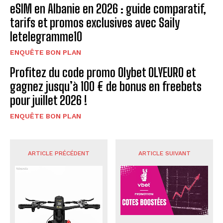
eSIM en Albanie en 2026 : guide comparatif,
tarifs et promos exclusives avec Saily
letelegramme10
ENQUÊTE BON PLAN
Profitez du code promo Olybet OLYEURO et
gagnez jusqu’à 100 € de bonus en freebets
pour juillet 2026 !
ENQUÊTE BON PLAN
ARTICLE PRÉCÉDENT
ARTICLE SUIVANT