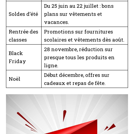
Du 25 juin au 22 juillet : bons
Soldes d’été
plans sur vêtements et
vacances.
Rentrée des
Promotions sur fournitures
classes
scolaires et vêtements dès août.
28 novembre, réduction sur
Black
presque tous les produits en
Friday
ligne.
I WANT IN
Début décembre, offres sur
Noël
I've read and accept the
Privacy Policy
.
cadeaux et repas de fête.
A LIRE :
Codes promo jusqu'à -60 % : Le Choice Day
AliExpress revient le 1er mars, découvrez comment
en profiter !