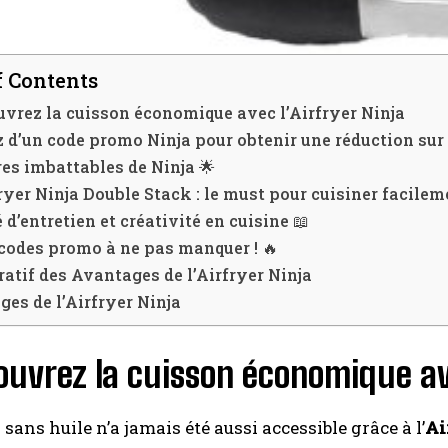
f Contents
I WANT IN
vrez la cuisson économique avec l’Airfryer Ninja
I've read and accept the
Privacy Policy
.
z d’un code promo Ninja pour obtenir une réduction sur ce
res imbattables de Ninja 🌟
ryer Ninja Double Stack : le must pour cuisiner facilem
A LIRE :
Le Chromebook Lenovo 14M8911 : une offre
é d’entretien et créativité en cuisine 📖
exceptionnelle à seulement 279,99 €
codes promo à ne pas manquer ! 🔥
tif des Avantages de l’Airfryer Ninja
es de l’Airfryer Ninja
uvrez la cuisson économique ave
 sans huile n’a jamais été aussi accessible grâce à l’
Ai