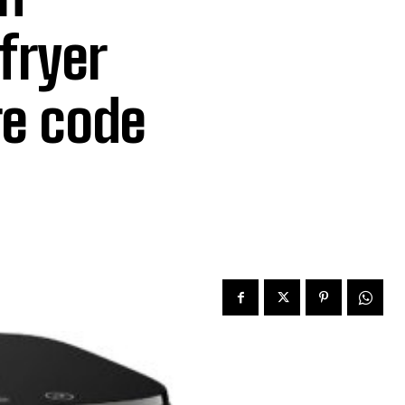
fryer
re code