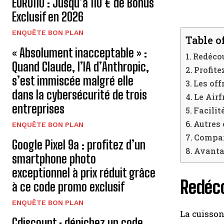
EURO110 : Jusqu’à 110 € de Bonus
Exclusif en 2026
ENQUÊTE BON PLAN
Table o
« Absolument inacceptable » :
Redécou
Quand Claude, l’IA d’Anthropic,
Profite
s’est immiscée malgré elle
Les off
dans la cybersécurité de trois
Le Airf
entreprises
Facilit
Autres 
ENQUÊTE BON PLAN
Compara
Google Pixel 9a : profitez d’un
Avantag
smartphone photo
exceptionnel à prix réduit grâce
Redéco
à ce code promo exclusif
ENQUÊTE BON PLAN
La cuisson
Cdiscount : dénichez un code