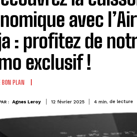
nomique avec l’Air
ja : profitez de not
mo exclusif !
 BON PLAN
de lecture
Agnes Leroy
4
min.
12 février 2025
PAR :