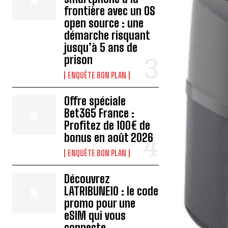
frontière avec un OS
open source : une
démarche risquant
jusqu’à 5 ans de
prison
ENQUÊTE BON PLAN
Offre spéciale
Bet365 France :
Profitez de 100€ de
bonus en août 2026
ENQUÊTE BON PLAN
Découvrez
LATRIBUNE10 : le code
promo pour une
eSIM qui vous
connecte