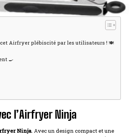
t Airfryer plébiscité par les utilisateurs ! 🍽️
ent 🍳
c l’Airfryer Ninja
rfryer Ninja
. Avec un design compact et une