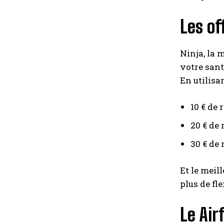
Les of
Ninja, la 
votre sant
En utilisa
10 € de 
20 € de
30 € de 
Et le meil
plus de fle
Le Air