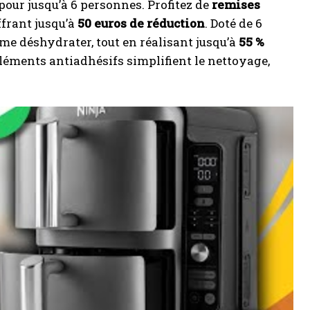
 pour jusqu’à 6 personnes. Profitez de
remises
frant jusqu’à
50 euros de réduction
. Doté de 6
même déshydrater, tout en réalisant jusqu’à
55 %
éléments antiadhésifs simplifient le nettoyage,