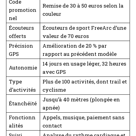
Code
Remise de 30 à 50 euros selon la
promotion
couleur
nel
Écouteurs
Écouteurs de sport FreeArc d’une
offerts
valeur de 70 euros
Précision
Amélioration de 20 % par
GPS
rapport au précédent modèle
I WANT IN
14 jours en usage léger, 32 heures
Autonomie
I've read and accept the
Privacy Policy
.
avec GPS
Type
Plus de 100 activités, dont trail et
d’activités
cyclisme
A LIRE :
Code Vein II : date de lancement, détails
exclusifs, intrigue captivante, offres spéciales et
Jusqu’à 40 mètres (plongée en
codes promo à ne pas manquer !
Étanchéité
apnée)
Fonctionn
Appels, musique, paiement sans
alités
contact
Suivi
Analyse du rythme cardiaque et