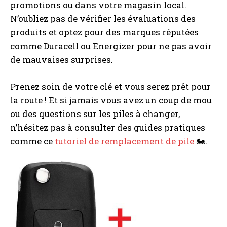
promotions ou dans votre magasin local.
N’oubliez pas de vérifier les évaluations des
produits et optez pour des marques réputées
comme Duracell ou Energizer pour ne pas avoir
de mauvaises surprises.
Prenez soin de votre clé et vous serez prêt pour
la route ! Et si jamais vous avez un coup de mou
I WANT IN
ou des questions sur les piles à changer,
I've read and accept the
Privacy Policy
.
n’hésitez pas à consulter des guides pratiques
comme ce
tutoriel de remplacement de pile
🏍️.
A LIRE :
BMW Série 1 F40 : les versions à fuir
d’après nos essais