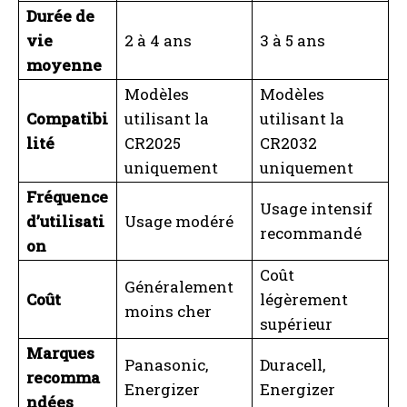
Durée de
vie
2 à 4 ans
3 à 5 ans
moyenne
Modèles
Modèles
Compatibi
utilisant la
utilisant la
lité
CR2025
CR2032
uniquement
uniquement
Fréquence
Usage intensif
d’utilisati
Usage modéré
recommandé
on
Coût
Généralement
Coût
légèrement
moins cher
supérieur
Marques
Panasonic,
Duracell,
recomma
Energizer
Energizer
ndées