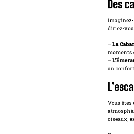
Des c
Imaginez-
diriez-vou
–
La Caba
moments d
–
L’Émera
un confort
L’esca
Vous êtes
atmosphère
oiseaux, e