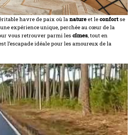
ritable havre de paix où la
nature
et le
confort
se
e une expérience unique, perchée au cœur de la
pour vous retrouver parmi les
cîmes
, tout en
 est l’escapade idéale pour les amoureux de la