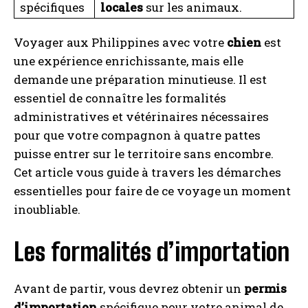
spécifiques
locales
sur les animaux.
Voyager aux Philippines avec votre
chien
est
une expérience enrichissante, mais elle
I WANT IN
demande une préparation minutieuse. Il est
I've read and accept the
Privacy Policy
.
essentiel de connaître les formalités
administratives et vétérinaires nécessaires
pour que votre compagnon à quatre pattes
A LIRE :
Balade dans le Var : criques calcaires et
puisse entrer sur le territoire sans encombre.
villages perchés
Cet article vous guide à travers les démarches
essentielles pour faire de ce voyage un moment
inoubliable.
Les formalités d’importation
Avant de partir, vous devrez obtenir un
permis
d’importation
spécifique pour votre animal de