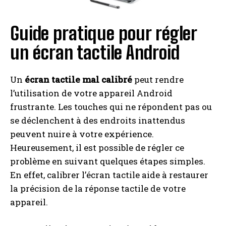
I WANT IN
Guide pratique pour régler
I've read and accept the
Privacy Policy
.
un écran tactile Android
A LIRE :
Pourquoi acheter un smartphone en
Un
écran tactile mal calibré
peut rendre
boutique Orange peut vous coûter cher en cas de
l’utilisation de votre appareil Android
panne hors garantie
frustrante. Les touches qui ne répondent pas ou
se déclenchent à des endroits inattendus
peuvent nuire à votre expérience.
Heureusement, il est possible de régler ce
problème en suivant quelques étapes simples.
En effet, calibrer l’écran tactile aide à restaurer
la précision de la réponse tactile de votre
appareil.