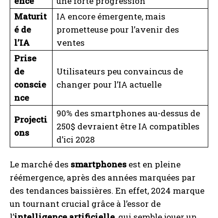
ence
une forte progression
Maturit
IA encore émergente, mais
é de
prometteuse pour l’avenir des
l’IA
ventes
Prise
de
Utilisateurs peu convaincus de
conscie
changer pour l’IA actuelle
nce
90% des smartphones au-dessus de
Projecti
250$ devraient être IA compatibles
ons
d’ici 2028
Le marché des
smartphones
est en pleine
réémergence, après des années marquées par
des tendances baissières. En effet, 2024 marque
un tournant crucial grâce à l’essor de
l’
intelligence artificielle
, qui semble jouer un