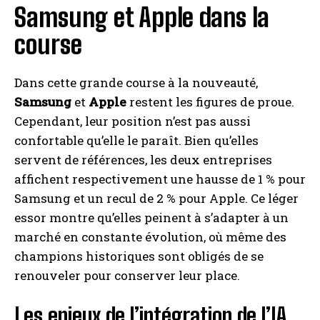
Samsung et Apple dans la
course
I WANT IN
I've read and accept the
Privacy Policy
.
Dans cette grande course à la nouveauté,
Samsung
et
Apple
restent les figures de proue.
Cependant, leur position n’est pas aussi
A LIRE :
Découvrez le Xiaomi 17 : le tout nouveau
smartphone Xiaomi 2026 à prix exceptionnel sur
confortable qu’elle le paraît. Bien qu’elles
Amazon ce lundi
servent de références, les deux entreprises
affichent respectivement une hausse de 1 % pour
Samsung et un recul de 2 % pour Apple. Ce léger
essor montre qu’elles peinent à s’adapter à un
marché en constante évolution, où même des
champions historiques sont obligés de se
renouveler pour conserver leur place.
Les enjeux de l’intégration de l’IA