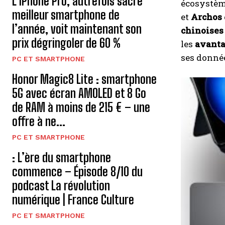
L’iPhone Pro, autrefois sacré
écosystème
meilleur smartphone de
et
Archos
l’année, voit maintenant son
chinoises
prix dégringoler de 60 %
les
avanta
ses donnée
PC ET SMARTPHONE
Honor Magic8 Lite : smartphone
5G avec écran AMOLED et 8 Go
de RAM à moins de 215 € – une
offre à ne...
PC ET SMARTPHONE
: L’ère du smartphone
commence – Épisode 8/10 du
podcast La révolution
numérique | France Culture
PC ET SMARTPHONE