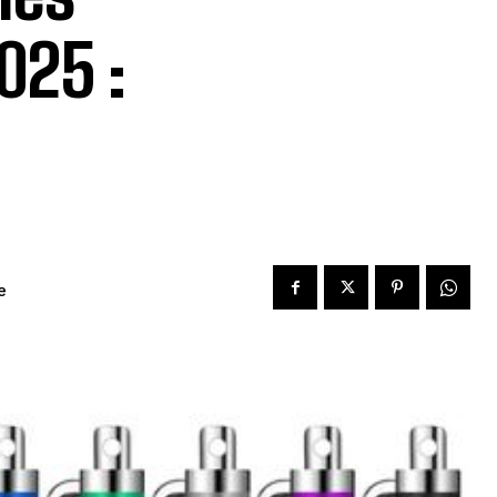
025 :
e