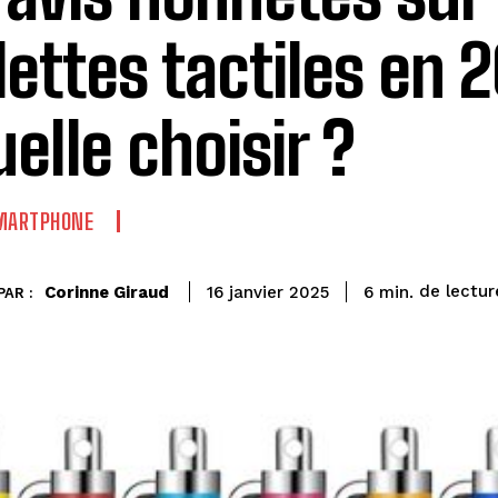
lettes tactiles en 2
uelle choisir ?
SMARTPHONE
de lectur
Corinne Giraud
6
min.
16 janvier 2025
PAR :