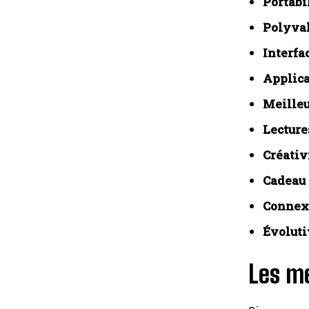
Portabil
Polyval
Interfac
Applica
Meilleu
Lecture
Créativi
Cadeau 
Connexi
Évolutiv
Les me