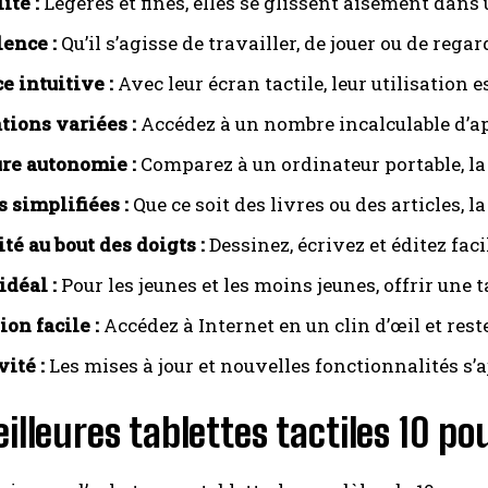
ité :
Légeres et fines, elles se glissent aisément dans 
ence :
Qu’il s’agisse de travailler, de jouer ou de regar
e intuitive :
Avec leur écran tactile, leur utilisation e
tions variées :
Accédez à un nombre incalculable d’ap
re autonomie :
Comparez à un ordinateur portable, la 
s simplifiées :
Que ce soit des livres ou des articles, la
té au bout des doigts :
Dessinez, écrivez et éditez fa
idéal :
Pour les jeunes et les moins jeunes, offrir une t
on facile :
Accédez à Internet en un clin d’œil et rest
ité :
Les mises à jour et nouvelles fonctionnalités s’
illeures tablettes tactiles 10 p