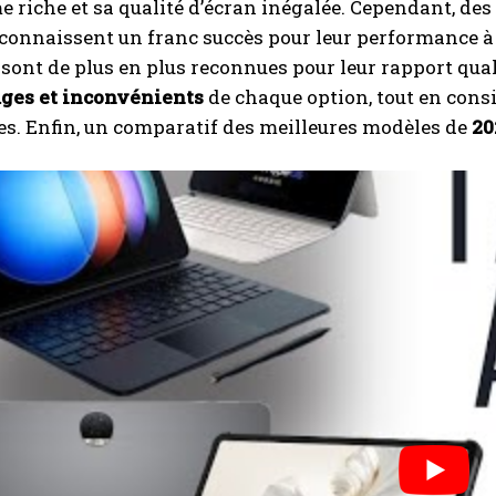
 riche et sa qualité d’écran inégalée. Cependant, d
connaissent un franc succès pour leur performance à pr
sont de plus en plus reconnues pour leur rapport qualit
I WANT IN
ges et inconvénients
de chaque option, tout en cons
s. Enfin, un comparatif des meilleures modèles de
20
I've read and accept the
Privacy Policy
.
A LIRE :
Les meilleurs logiciels éducatifs pour enfants et
élèves: lesquels sont vraiment efficaces ?