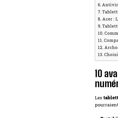
Antivir
Tablett
Acer : 
Tablett
Commen
Compar
Archos
Choisi
10 ava
numér
Les
tablet
pourraient