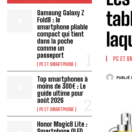
tab
Samsung Galaxy Z
Fold8 : le
smartphone pliable
laq
compact qui tient
dans la poche
comme un
passeport
PC ET 
PC ET SMARTPHONE
Top smartphones à
PUBLIÉ 
moins de 300€ : Le
guide ultime pour
août 2026
PC ET SMARTPHONE
Honor Magic8 Lite :
Smartphone OLED