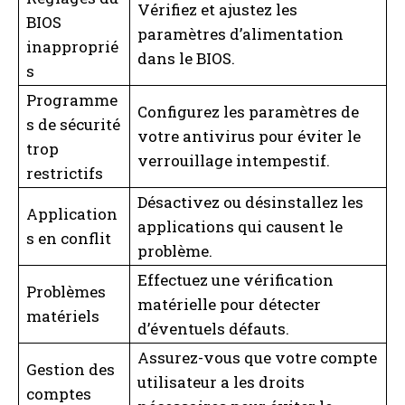
Vérifiez et ajustez les
BIOS
paramètres d’alimentation
inapproprié
dans le BIOS.
I WANT IN
s
Programme
I've read and accept the
Privacy Policy
.
Configurez les paramètres de
s de sécurité
votre antivirus pour éviter le
trop
verrouillage intempestif.
A LIRE :
Samsung Galaxy S24 : Amazon casse les
restrictifs
prix avec des réductions incroyables de plusieurs
Désactivez ou désinstallez les
centaines d'euros
Application
applications qui causent le
s en conflit
problème.
Effectuez une vérification
Problèmes
matérielle pour détecter
matériels
d’éventuels défauts.
Assurez-vous que votre compte
Gestion des
utilisateur a les droits
comptes