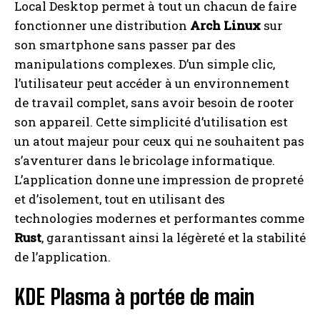
Local Desktop permet à tout un chacun de faire
fonctionner une distribution
Arch Linux
sur
I WANT IN
son smartphone sans passer par des
manipulations complexes. D’un simple clic,
I've read and accept the
Privacy Policy
.
l’utilisateur peut accéder à un environnement
de travail complet, sans avoir besoin de rooter
son appareil. Cette simplicité d’utilisation est
A LIRE :
Ne manquez pas cette opportunité
exceptionnelle d'acquérir le smartphone Honor
un atout majeur pour ceux qui ne souhaitent pas
avant la fin de l'offre !
s’aventurer dans le bricolage informatique.
L’application donne une impression de propreté
et d’isolement, tout en utilisant des
technologies modernes et performantes comme
Rust
, garantissant ainsi la légèreté et la stabilité
de l’application.
KDE Plasma à portée de main