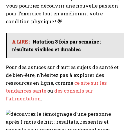
vous pourriez découvrir une nouvelle passion
pour l’exercice tout en améliorant votre
condition physique ! 🌟
A LIRE :
Natation 3 fois par semaine :
résultats visibles et durables
I WANT IN
I've read and accept the
Privacy Policy
.
Pour des astuces sur d’autres sujets de santé et
de bien-être, n’hésitez pas à explorer des
ressources en ligne, comme
ce site sur les
A LIRE :
Comment contacter SOS Médecin à
tendances santé
ou
des conseils sur
Marseille ?
l’alimentation
.