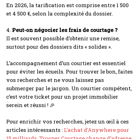
En 2026, la tarification est comprise entre 1 500
et 4 500 €, selon la complexité du dossier.
4.
Peut-on négocier les frais de courtage ?
Il est souvent possible d’obtenir une remise,
surtout pour des dossiers dits « solides ».
L’accompagnement d’un courtier est essentiel
pour éviter les écueils. Pour trouver le bon, faites
vos recherches et ne vous laissez pas
submerger par le jargon. Un courtier compétent,
c’est votre ticket pour un projet immobilier
serein et réussi ! 🎉
I WANT IN
I've read and accept the
Privacy Policy
.
Pour enrichir vos recherches, jetez un œil à ces
articles intéressants :
L’achat d’Anywhere pour
15 milliards
,
Trooper Courtage change d’adresse
,