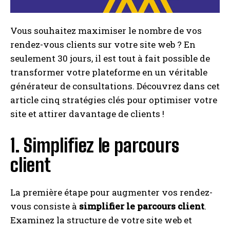
Vous souhaitez maximiser le nombre de vos
rendez-vous clients sur votre site web ? En
I WANT IN
seulement 30 jours, il est tout à fait possible de
I've read and accept the
Privacy Policy
.
transformer votre plateforme en un véritable
générateur de consultations. Découvrez dans cet
article cinq stratégies clés pour optimiser votre
A LIRE :
Le marketing web : un élément essentiel
site et attirer davantage de clients !
pour stimuler la croissance des entreprises
1. Simplifiez le parcours
client
La première étape pour augmenter vos rendez-
vous consiste à
simplifier le parcours client
.
Examinez la structure de votre site web et